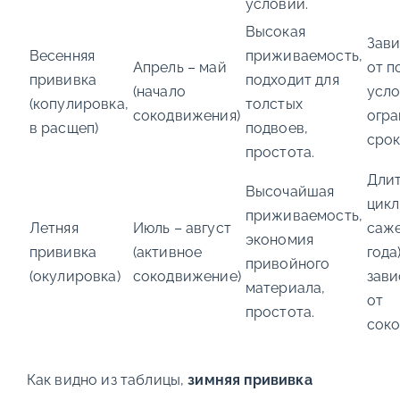
условий.
Высокая
Зав
Весенняя
приживаемость,
Апрель – май
от п
прививка
подходит для
(начало
усло
(копулировка,
толстых
сокодвижения)
огра
в расщеп)
подвоев,
срок
простота.
Дли
Высочайшая
цикл
приживаемость,
Летняя
Июль – август
саже
экономия
прививка
(активное
года)
привойного
(окулировка)
сокодвижение)
зави
материала,
от
простота.
соко
Как видно из таблицы,
зимняя прививка