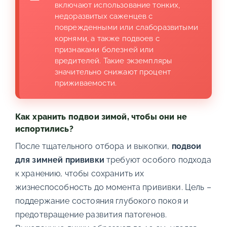
включают использование тонких,
недоразвитых саженцев с
поврежденными или слаборазвитыми
корнями, а также подвоев с
признаками болезней или
вредителей. Такие экземпляры
значительно снижают процент
приживаемости.
Как хранить подвои зимой, чтобы они не
испортились?
После тщательного отбора и выкопки,
подвои
для зимней прививки
требуют особого подхода
к хранению, чтобы сохранить их
жизнеспособность до момента прививки. Цель –
поддержание состояния глубокого покоя и
предотвращение развития патогенов.