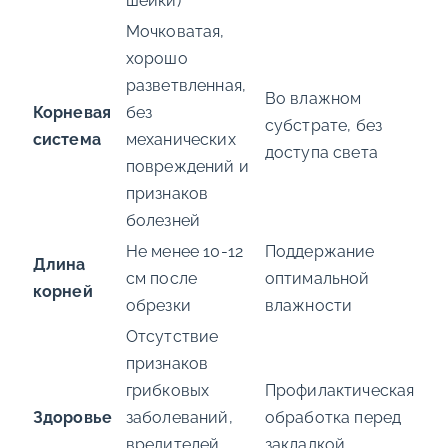
шейки)
Мочковатая,
хорошо
разветвленная,
Во влажном
Корневая
без
субстрате, без
система
механических
доступа света
повреждений и
признаков
болезней
Не менее 10-12
Поддержание
Длина
см после
оптимальной
корней
обрезки
влажности
Отсутствие
признаков
грибковых
Профилактическая
Здоровье
заболеваний,
обработка перед
вредителей,
закладкой