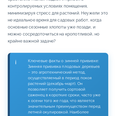
контролируемых условиях помещения,
минимизируя стресс для растений. Неужели это
не идеальное время для садовых работ, когда
основные сезонные хлопоты уже позади, и
можно сосредоточиться на кропотливой, но
крайне важной задаче?
Ключевые факты о зимней прививке:
Зимняя прививка плодовых деревьев
– это агротехнический метод,
осуществляемый в период покоя
растений (декабрь-март). Он
позволяет получить сортовой
саженец в короткие сроки, часто уже
к осени того же года, что является
значительным преимуществом перед
летней окулировкой. Наиболее