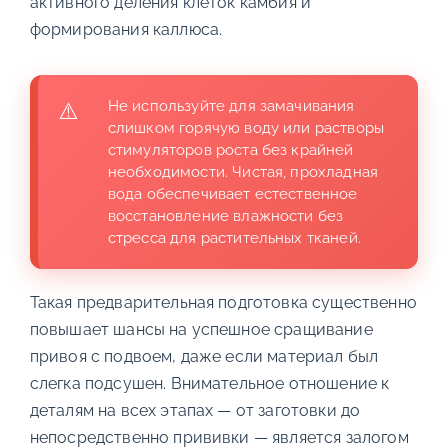
активного деления клеток камбия и
формирования каллюса.
Не используйте для замачивания
слишком горячую воду или растворы
стимуляторов роста без крайней
необходимости. Чистая, прохладная
вода обеспечивает естественное
восстановление влажности без
стресса для растительных тканей.
Такая предварительная подготовка существенно
повышает шансы на успешное сращивание
привоя с подвоем, даже если материал был
слегка подсушен. Внимательное отношение к
деталям на всех этапах — от заготовки до
непосредственно прививки — является залогом