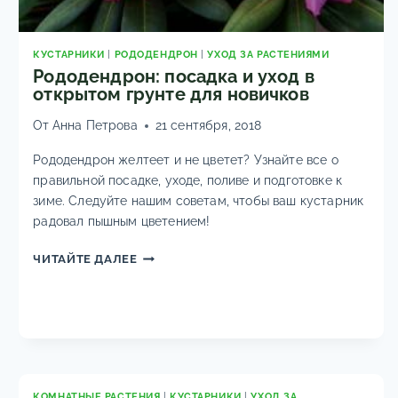
КУСТАРНИКИ
|
РОДОДЕНДРОН
|
УХОД ЗА РАСТЕНИЯМИ
Рододендрон: посадка и уход в
открытом грунте для новичков
От
Анна Петрова
21 сентября, 2018
Рододендрон желтеет и не цветет? Узнайте все о
правильной посадке, уходе, поливе и подготовке к
зиме. Следуйте нашим советам, чтобы ваш кустарник
радовал пышным цветением!
РОДОДЕНДРОН:
ЧИТАЙТЕ ДАЛЕЕ
ПОСАДКА
И
УХОД
В
ОТКРЫТОМ
ГРУНТЕ
ДЛЯ
КОМНАТНЫЕ РАСТЕНИЯ
|
КУСТАРНИКИ
|
УХОД ЗА