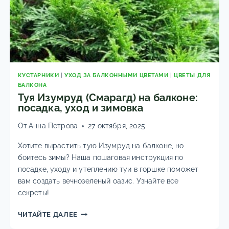
КУСТАРНИКИ
|
УХОД ЗА БАЛКОННЫМИ ЦВЕТАМИ
|
ЦВЕТЫ ДЛЯ
БАЛКОНА
Туя Изумруд (Смарагд) на балконе:
посадка, уход и зимовка
От
Анна Петрова
27 октября, 2025
Хотите вырастить тую Изумруд на балконе, но
боитесь зимы? Наша пошаговая инструкция по
посадке, уходу и утеплению туи в горшке поможет
вам создать вечнозеленый оазис. Узнайте все
секреты!
ТУЯ
ЧИТАЙТЕ ДАЛЕЕ
ИЗУМРУД