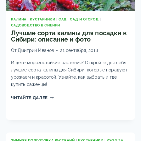
КАЛИНА
|
КУСТАРНИКИ
|
САД
|
САД И ОГОРОД
|
САДОВОДСТВО В СИБИРИ
Лучшие сорта калины для посадки в
Сибири: описание и фото
От
Дмитрий Иванов
21 сентября, 2018
Ищете морозостойкие растения? Откройте для себя
лучшие сорта калины для Сибири, которые порадуют
урожаем и красотой. Узнайте, как выбрать и где
купить саженцы!
ЛУЧШИЕ
ЧИТАЙТЕ ДАЛЕЕ
СОРТА
КАЛИНЫ
ДЛЯ
ПОСАДКИ
В
СИБИРИ:
ЗИМНЯЯ ПОДГОТОВКА РАСТЕНИЙ
|
КУСТАРНИКИ
|
УХОД ЗА