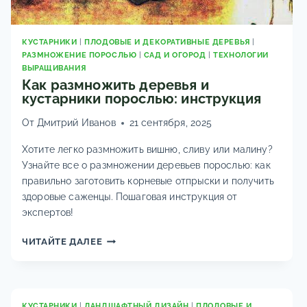
КУСТАРНИКИ
|
ПЛОДОВЫЕ И ДЕКОРАТИВНЫЕ ДЕРЕВЬЯ
|
РАЗМНОЖЕНИЕ ПОРОСЛЬЮ
|
САД И ОГОРОД
|
ТЕХНОЛОГИИ
ВЫРАЩИВАНИЯ
Как размножить деревья и
кустарники порослью: инструкция
От
Дмитрий Иванов
21 сентября, 2025
Хотите легко размножить вишню, сливу или малину?
Узнайте все о размножении деревьев порослью: как
правильно заготовить корневые отпрыски и получить
здоровые саженцы. Пошаговая инструкция от
экспертов!
КАК
ЧИТАЙТЕ ДАЛЕЕ
РАЗМНОЖИТЬ
ДЕРЕВЬЯ
И
КУСТАРНИКИ
КУСТАРНИКИ
|
ЛАНДШАФТНЫЙ ДИЗАЙН
|
ПЛОДОВЫЕ И