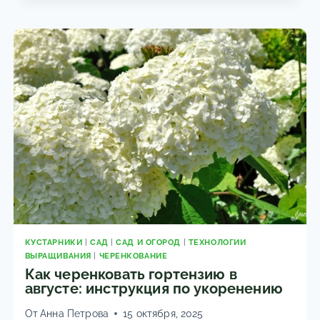
(СМАРАГД)
НА
БАЛКОНЕ:
ПОСАДКА,
УХОД
И
ЗИМОВКА
КУСТАРНИКИ
|
САД
|
САД И ОГОРОД
|
ТЕХНОЛОГИИ
ВЫРАЩИВАНИЯ
|
ЧЕРЕНКОВАНИЕ
Как черенковать гортензию в
августе: инструкция по укоренению
От
Анна Петрова
15 октября, 2025