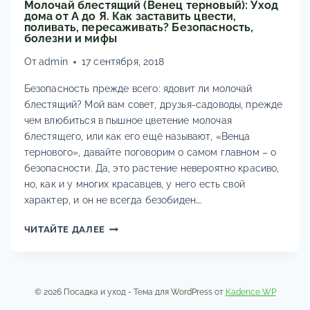
Молочай блестящий (Венец терновый): Уход
дома от А до Я. Как заставить цвести,
поливать, пересаживать? Безопасность,
болезни и мифы
От
admin
17 сентября, 2018
Безопасность прежде всего: ядовит ли молочай
блестящий? Мой вам совет, друзья-садоводы, прежде
чем влюбиться в пышное цветение молочая
блестящего, или как его ещё называют, «Венца
тернового», давайте поговорим о самом главном – о
безопасности. Да, это растение невероятно красиво,
но, как и у многих красавцев, у него есть свой
характер, и он не всегда безобиден….
МОЛОЧАЙ
ЧИТАЙТЕ ДАЛЕЕ
БЛЕСТЯЩИЙ
(ВЕНЕЦ
ТЕРНОВЫЙ):
УХОД
© 2026 Посадка и уход - Тема для WordPress от
Kadence WP
ДОМА