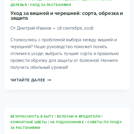
ДЕРЕВЬЯ
|
УХОД ЗА РАСТЕНИЯМИ
ФОТО
Уход за вишней и черешней: сорта, обрезка и
защита
От
Дмитрий Иванов
18 сентября, 2018
Столкнулись с проблемой выбора между вишней и
черешней? Наше руководство поможет понять
отличия в уходе, выбрать лучшие сорта и правильно
провести обрезку для защиты от болезней. Начните
получать обильный урожай!
УХОД
ЧИТАЙТЕ ДАЛЕЕ
ЗА
ВИШНЕЙ
И
ЧЕРЕШНЕЙ:
СОРТА,
ОБРЕЗКА
БЕЗОПАСНОСТЬ В БЫТУ
|
БОЛЕЗНИ И ВРЕДИТЕЛИ
|
КОМНАТНЫЕ ЦВЕТЫ
|
НА ПОДОКОННИКЕ
|
СОВЕТЫ ПО УХОДУ
И
ЗА РАСТЕНИЯМИ
ЗАЩИТА