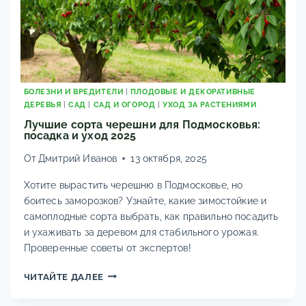
ЖЕЛТЕЮТ
ПЕРЬЯ?
ФОТО,
ОПИСАНИЕ,
9
ЭФФЕКТИВНЫХ
ШАГОВ
БОЛЕЗНИ И ВРЕДИТЕЛИ
|
ПЛОДОВЫЕ И ДЕКОРАТИВНЫЕ
ДЛЯ
ДЕРЕВЬЯ
|
САД
|
САД И ОГОРОД
|
УХОД ЗА РАСТЕНИЯМИ
СПАСЕНИЯ
Лучшие сорта черешни для Подмосковья:
УРОЖАЯ
посадка и уход 2025
ОТ
От
Дмитрий Иванов
13 октября, 2025
ПЕРОНОСПОРОЗА,
РЖАВЧИНЫ
Хотите вырастить черешню в Подмосковье, но
И
боитесь заморозков? Узнайте, какие зимостойкие и
ТРИПСОВ.
самоплодные сорта выбрать, как правильно посадить
и ухаживать за деревом для стабильного урожая.
Проверенные советы от экспертов!
ЛУЧШИЕ
ЧИТАЙТЕ ДАЛЕЕ
СОРТА
ЧЕРЕШНИ