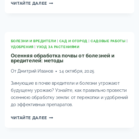
КАК
ЧИТАЙТЕ ДАЛЕЕ
ЗАЩИТИТЬ
САД
И
ДОМ
ОТ
МЫШЕЙ,
БОЛЕЗНИ И ВРЕДИТЕЛИ
|
САД И ОГОРОД
|
САДОВЫЕ РАБОТЫ
|
УДОБРЕНИЯ
|
УХОД ЗА РАСТЕНИЯМИ
КРЫС
И
Осенняя обработка почвы от болезней и
вредителей: методы
ЗАЙЦЕВ:
МЕТОДЫ
От
Дмитрий Иванов
14 октября, 2025
Зимующие в почве вредители и болезни угрожают
будущему урожаю? Узнайте, как правильно провести
осеннюю обработку земли: от перекопки и удобрений
до эффективных препаратов.
ОСЕННЯЯ
ЧИТАЙТЕ ДАЛЕЕ
ОБРАБОТКА
ПОЧВЫ
ОТ