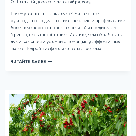
От
Елена Сидорова
14 октября, 2025
Почему желтеют перья лука? Экспертное
руководство по диагностике, лечению и профилактике
болезней (пероноспороз, ржавчина) и вредителей
(трипсы, скрытнохоботник). Узнайте, чем обработать
лук и как спасти урожай с помощью 9 эффективных
шагов. Подробные фото и советы агронома!
БОЛЕЗНИ
ЧИТАЙТЕ ДАЛЕЕ
И
ВРЕДИТЕЛИ
ЛУКА:
ПОЛНОЕ
РУКОВОДСТВО
ПО
ДИАГНОСТИКЕ,
ЛЕЧЕНИЮ
И
ПРОФИЛАКТИКЕ.
ПОЧЕМУ