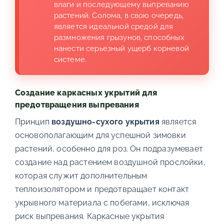
влаги и последующему выпреванию
растений. Солома, в свою очередь,
является идеальной средой для
размножения грызунов, способных
нанести серьезный ущерб корневой
системе.
Создание каркасных укрытий для
предотвращения выпревания
Принцип
воздушно-сухого укрытия
является
основополагающим для успешной зимовки
растений, особенно для роз. Он подразумевает
создание над растением воздушной прослойки,
которая служит дополнительным
теплоизолятором и предотвращает контакт
укрывного материала с побегами, исключая
риск выпревания. Каркасные укрытия