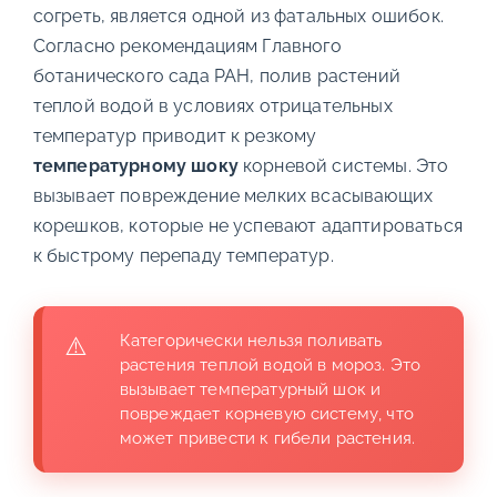
согреть, является одной из фатальных ошибок.
Согласно рекомендациям Главного
ботанического сада РАН, полив растений
теплой водой в условиях отрицательных
температур приводит к резкому
температурному шоку
корневой системы. Это
вызывает повреждение мелких всасывающих
корешков, которые не успевают адаптироваться
к быстрому перепаду температур.
Категорически нельзя поливать
растения теплой водой в мороз. Это
вызывает температурный шок и
повреждает корневую систему, что
может привести к гибели растения.