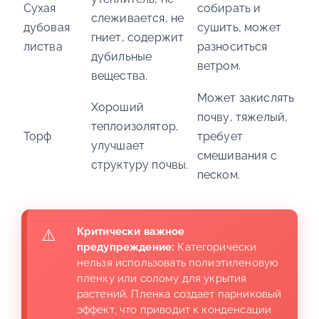
Сухая
собирать и
слеживается, не
дубовая
сушить, может
гниет, содержит
листва
разноситься
дубильные
ветром.
вещества.
Может закислять
Хороший
почву, тяжелый,
теплоизолятор,
Торф
требует
улучшает
смешивания с
структуру почвы.
песком.
Критически важное
предупреждение:
Категорически
нельзя использовать полиэтиленовую
пленку или солому для укрытия
растений. Пленка создает парниковый
эффект, что приводит к конденсации