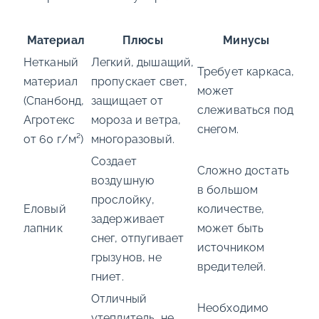
Материал
Плюсы
Минусы
Нетканый
Легкий, дышащий,
Требует каркаса,
материал
пропускает свет,
может
(Спанбонд,
защищает от
слеживаться под
Агротекс
мороза и ветра,
снегом.
от 60 г/м²)
многоразовый.
Создает
Сложно достать
воздушную
в большом
прослойку,
Еловый
количестве,
задерживает
лапник
может быть
снег, отпугивает
источником
грызунов, не
вредителей.
гниет.
Отличный
Необходимо
утеплитель, не