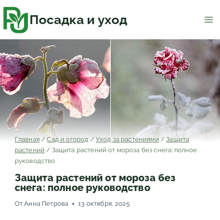
Перейти
к
содержимому
Посадка и уход
Главная
/
Сад и огород
/
Уход за растениями
/
Защита
растений
/
Защита растений от мороза без снега: полное
руководство
Защита растений от мороза без
снега: полное руководство
От
Анна Петрова
13 октября, 2025