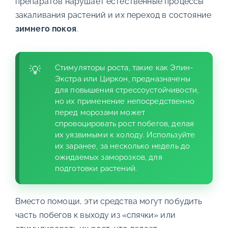
препаратов нарушает естественные процессы
закаливания растений и их переход в состояние
зимнего покоя
.
Стимуляторы роста, такие как Эпин-
Экстра или Циркон, предназначены
для повышения стрессоустойчивости,
но их применение непосредственно
перед морозами может
спровоцировать рост побегов, делая
их уязвимыми к холоду. Используйте
их заранее, за несколько недель до
ожидаемых заморозков, для
подготовки растений.
Вместо помощи, эти средства могут побудить
часть побегов к выходу из «спячки» или