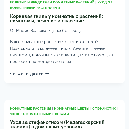
БОЛЕЗНИ И ВРЕДИТЕЛИ КОМНАТНЫХ РАСТЕНИЙ
|
УХОД ЗА
КОМНАТНЫМИ РАСТЕНИЯМИ
Корневая гниль у комнатных растений:
симптомы, лечение и спасение
От
Мария Волкова
7 ноября, 2025
Ваше комнатное растение вянет и желтеет?
Возможно, это корневая гниль. Узнайте главные
симптомы, причины и как спасти цветок с помощью
проверенных методов лечения.
КОРНЕВАЯ
ЧИТАЙТЕ ДАЛЕЕ
ГНИЛЬ
У
КОМНАТНЫХ
РАСТЕНИЙ:
СИМПТОМЫ,
ЛЕЧЕНИЕ
КОМНАТНЫЕ РАСТЕНИЯ
|
КОМНАТНЫЕ ЦВЕТЫ
|
СТЕФАНОТИС
|
УХОД ЗА КОМНАТНЫМИ ЦВЕТАМИ
И
СПАСЕНИЕ
Уход за стефанотисом (Мадагаскарский
жасмин) в домашних условиях