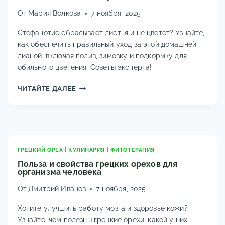
От
Мария Волкова
7 ноября, 2025
Стефанотис сбрасывает листья и не цветет? Узнайте,
как обеспечить правильный уход за этой домашней
лианой, включая полив, зимовку и подкормку для
обильного цветения. Советы эксперта!
УХОД
ЧИТАЙТЕ ДАЛЕЕ
ЗА
СТЕФАНОТИСОМ
(МАДАГАСКАРСКИЙ
ЖАСМИН)
В
ДОМАШНИХ
ГРЕЦКИЙ ОРЕХ
|
КУЛИНАРИЯ
|
ФИТОТЕРАПИЯ
УСЛОВИЯХ
Польза и свойства грецких орехов для
организма человека
От
Дмитрий Иванов
7 ноября, 2025
Хотите улучшить работу мозга и здоровье кожи?
Узнайте, чем полезны грецкие орехи, какой у них