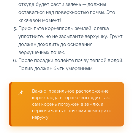
откуда будет расти зелень — должны
оставаться над поверхностью почвы. Это
ключевой момент!
Присыпьте корнеплоды землей, слегка
уплотните, но не засыпайте верхушку. Грунт
должен доходить до основания
верхушечных почек.
После посадки полейте почву теплой водой.
Полив должен быть умеренным.
Важно: правильное расположение
корнеплода в горшке выглядит так:
сам корень погружен в землю, а
верхняя часть с почками «смотрит»
наружу.