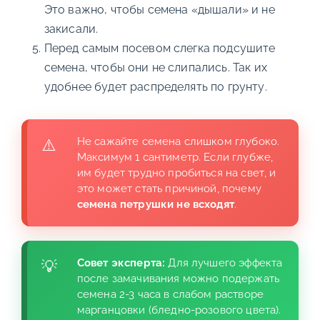
Это важно, чтобы семена «дышали» и не
закисали.
Перед самым посевом слегка подсушите
семена, чтобы они не слипались. Так их
удобнее будет распределять по грунту.
Не сажайте семена слишком глубоко.
Максимум 1 сантиметр. Если глубже,
им будет трудно пробиться на свет, и
это может стать причиной, почему
семена петрушки не всходят
.
Совет эксперта:
Для лучшего эффекта
после замачивания можно подержать
семена 2-3 часа в слабом растворе
марганцовки (бледно-розового цвета).