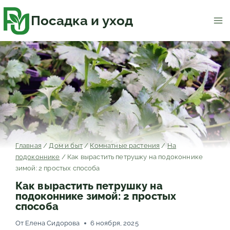
Перейти
к
содержимому
Посадка и уход
Главная
/
Дом и быт
/
Комнатные растения
/
На
подоконнике
/
Как вырастить петрушку на подоконнике
зимой: 2 простых способа
Как вырастить петрушку на
подоконнике зимой: 2 простых
способа
От
Елена Сидорова
6 ноября, 2025