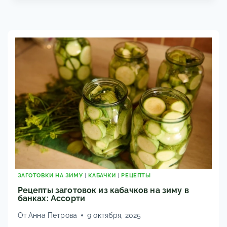
И
ВРЕД?
СЕКРЕТЫ
ХРАНЕНИЯ
ЗИМОЙ,
5+
РЕЦЕПТОВ
ДЛЯ
ЗДОРОВЬЯ
И
ДИАБЕТА,
А
ТАКЖЕ
ПРИМЕНЕНИЕ
ЛИСТЬЕВ
ЗЕМЛЯНОЙ
ГРУШИ
ЗАГОТОВКИ НА ЗИМУ
|
КАБАЧКИ
|
РЕЦЕПТЫ
Рецепты заготовок из кабачков на зиму в
банках: Ассорти
От
Анна Петрова
9 октября, 2025