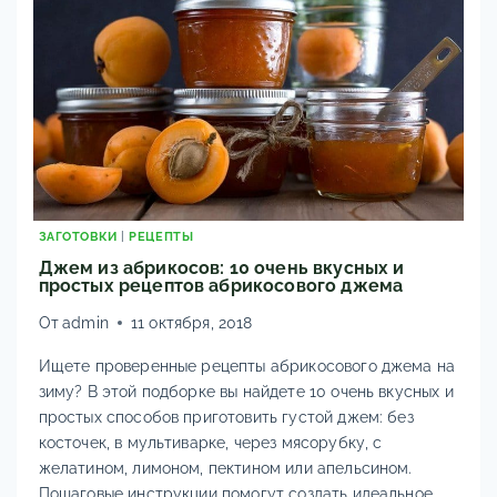
В
СОБСТВЕННОМ
СОКУ,
СЛАДКИЕ,
БЕЗ
УКСУСА,
СТЕРИЛИЗАЦИИ,
ЗЕЛЕНЫЕ,
ВЯЛЕНЫЕ,
ПО-
ЗАГОТОВКИ
|
РЕЦЕПТЫ
КОРЕЙСКИ.
Джем из абрикосов: 10 очень вкусных и
простых рецептов абрикосового джема
От
admin
11 октября, 2018
Ищете проверенные рецепты абрикосового джема на
зиму? В этой подборке вы найдете 10 очень вкусных и
простых способов приготовить густой джем: без
косточек, в мультиварке, через мясорубку, с
желатином, лимоном, пектином или апельсином.
Пошаговые инструкции помогут создать идеальное