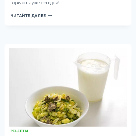
варианты уже сегодня!
МАРИНАДЫ
ЧИТАЙТЕ ДАЛЕЕ
ДЛЯ
ШАШЛЫКА
ИЗ
СВИНИНЫ:
14
САМЫХ
ВКУСНЫХ
И
БЫСТРЫХ
РЕЦЕПТОВ,
ЧТОБЫ
МЯСО
БЫЛО
МЯГКИМ
И
СОЧНЫМ
РЕЦЕПТЫ