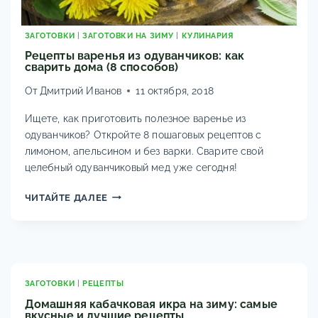
ЗАГОТОВКИ
|
ЗАГОТОВКИ НА ЗИМУ
|
КУЛИНАРИЯ
Рецепты варенья из одуванчиков: как
сварить дома (8 способов)
От
Дмитрий Иванов
11 октября, 2018
Ищете, как приготовить полезное варенье из
одуванчиков? Откройте 8 пошаговых рецептов с
лимоном, апельсином и без варки. Сварите свой
целебный одуванчиковый мед уже сегодня!
РЕЦЕПТЫ
ЧИТАЙТЕ ДАЛЕЕ
ВАРЕНЬЯ
ИЗ
ОДУВАНЧИКОВ:
КАК
СВАРИТЬ
ДОМА
ЗАГОТОВКИ
|
РЕЦЕПТЫ
(8
Домашняя кабачковая икра на зиму: самые
СПОСОБОВ)
вкусные и лучшие рецепты