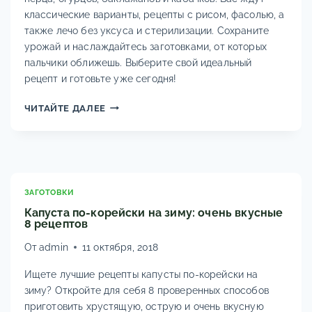
классические варианты, рецепты с рисом, фасолью, а
также лечо без уксуса и стерилизации. Сохраните
урожай и наслаждайтесь заготовками, от которых
пальчики оближешь. Выберите свой идеальный
рецепт и готовьте уже сегодня!
ЛЕЧО
ЧИТАЙТЕ ДАЛЕЕ
НА
ЗИМУ:
12+
ЛУЧШИХ
РЕЦЕПТОВ
ИЗ
ЗАГОТОВКИ
БОЛГАРСКОГО
Капуста по-корейски на зиму: очень вкусные
ПЕРЦА,
8 рецептов
ОГУРЦОВ,
От
admin
11 октября, 2018
БАКЛАЖАНОВ
И
Ищете лучшие рецепты капусты по-корейски на
КАБАЧКОВ.
зиму? Откройте для себя 8 проверенных способов
КЛАССИКА,
приготовить хрустящую, острую и очень вкусную
С