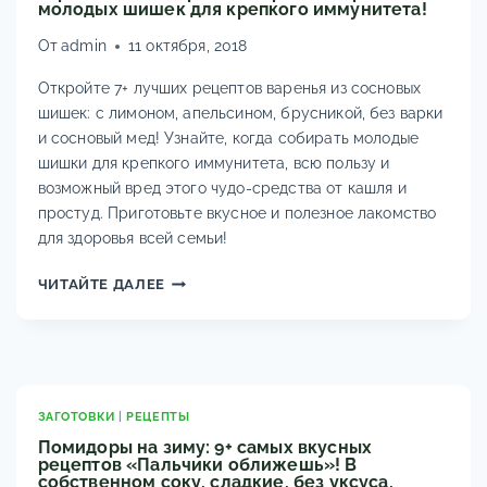
молодых шишек для крепкого иммунитета!
САМЫЕ
ВКУСНЫЕ
От
admin
11 октября, 2018
РЕЦЕПТЫ
БАКЛАЖАННОЙ
Откройте 7+ лучших рецептов варенья из сосновых
ИКРЫ
шишек: с лимоном, апельсином, брусникой, без варки
и сосновый мед! Узнайте, когда собирать молодые
шишки для крепкого иммунитета, всю пользу и
возможный вред этого чудо-средства от кашля и
простуд. Приготовьте вкусное и полезное лакомство
для здоровья всей семьи!
ВАРЕНЬЕ
ЧИТАЙТЕ ДАЛЕЕ
ИЗ
СОСНОВЫХ
ШИШЕК:
7+
ЛУЧШИХ
РЕЦЕПТОВ
ЗАГОТОВКИ
|
РЕЦЕПТЫ
(С
Помидоры на зиму: 9+ самых вкусных
ЛИМОНОМ,
рецептов «Пальчики оближешь»! В
собственном соку, сладкие, без уксуса,
АПЕЛЬСИНОМ,