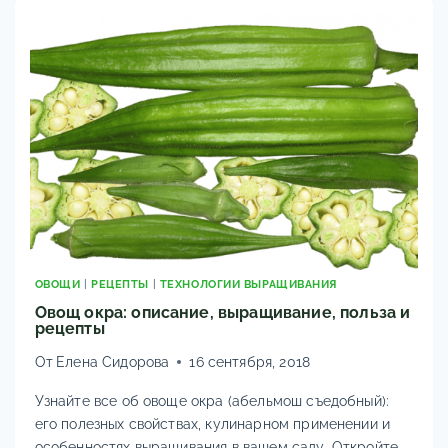
5
МЕТОДОВ
ОВОЩИ
|
РЕЦЕПТЫ
|
ТЕХНОЛОГИИ ВЫРАЩИВАНИЯ
Овощ окра: описание, выращивание, польза и
рецепты
От
Елена Сидорова
16 сентября, 2018
Узнайте все об овоще окра (абельмош съедобный):
его полезных свойствах, кулинарном применении и
особенностях выращивания в вашем саду. Откройте