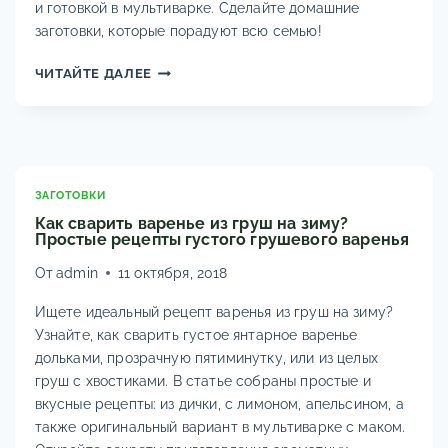
и готовкой в мультиварке. Сделайте домашние
заготовки, которые порадуют всю семью!
ПРОЗРАЧНОЕ
ЧИТАЙТЕ ДАЛЕЕ
ВАРЕНЬЕ
ИЗ
ЦЕЛЫХ
РАНЕТОК
С
ХВОСТИКОМ
ЗАГОТОВКИ
НА
Как сварить варенье из груш на зиму?
ЗИМУ
Простые рецепты густого грушевого варенья
От
admin
11 октября, 2018
Ищете идеальный рецепт варенья из груш на зиму?
Узнайте, как сварить густое янтарное варенье
дольками, прозрачную пятиминутку, или из целых
груш с хвостиками. В статье собраны простые и
вкусные рецепты: из дички, с лимоном, апельсином, а
также оригинальный вариант в мультиварке с маком.