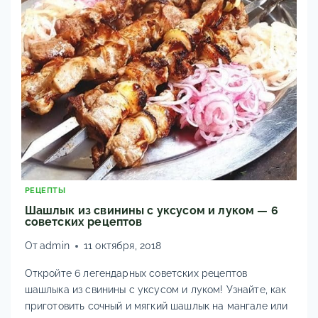
ДЛЯ
ЛЕТА!
КЛАССИЧЕСКАЯ,
ДИЕТИЧЕСКАЯ
(СО
СВЕКЛОЙ),
С
МЯСОМ,
КОЛБАСОЙ
И
МИНЕРАЛКОЙ
–
ПОШАГОВО,
РЕЦЕПТЫ
БЫСТРО
Шашлык из свинины с уксусом и луком — 6
И
советских рецептов
ВКУСНО
От
admin
11 октября, 2018
Откройте 6 легендарных советских рецептов
шашлыка из свинины с уксусом и луком! Узнайте, как
приготовить сочный и мягкий шашлык на мангале или