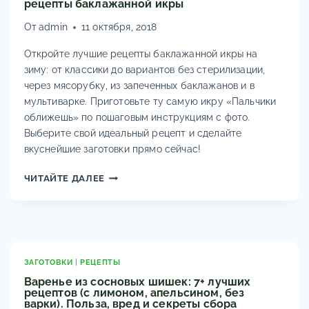
рецепты баклажанной икры
РЕЦЕПТЫ
От
admin
11 октября, 2018
Откройте лучшие рецепты баклажанной икры на
зиму: от классики до вариантов без стерилизации,
через мясорубку, из запеченных баклажанов и в
мультиварке. Приготовьте ту самую икру «Пальчики
оближешь» по пошаговым инструкциям с фото.
Выберите свой идеальный рецепт и сделайте
вкуснейшие заготовки прямо сейчас!
ИКРА
ЧИТАЙТЕ ДАЛЕЕ
ИЗ
БАКЛАЖАНОВ
НА
ЗИМУ
—
ПАЛЬЧИКИ
ЗАГОТОВКИ
|
РЕЦЕПТЫ
ОБЛИЖЕШЬ.
Варенье из сосновых шишек: 7+ лучших
ЛУЧШИЕ
рецептов (с лимоном, апельсином, без
варки). Польза, вред и секреты сбора
И