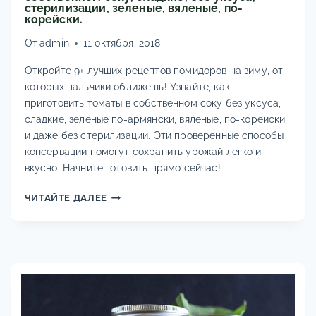
стерилизации, зеленые, вяленые, по-
БЕЗ
корейски.
ВАРКИ).
От
admin
11 октября, 2018
ПОЛЬЗА,
ВРЕД
Откройте 9+ лучших рецептов помидоров на зиму, от
И
которых пальчики оближешь! Узнайте, как
СЕКРЕТЫ
СБОРА
приготовить томаты в собственном соку без уксуса,
МОЛОДЫХ
сладкие, зеленые по-армянски, вяленые, по-корейски
ШИШЕК
и даже без стерилизации. Эти проверенные способы
ДЛЯ
консервации помогут сохранить урожай легко и
КРЕПКОГО
вкусно. Начните готовить прямо сейчас!
ИММУНИТЕТА!
ПОМИДОРЫ
ЧИТАЙТЕ ДАЛЕЕ
НА
ЗИМУ:
9+
САМЫХ
ВКУСНЫХ
РЕЦЕПТОВ
«ПАЛЬЧИКИ
ОБЛИЖЕШЬ»!