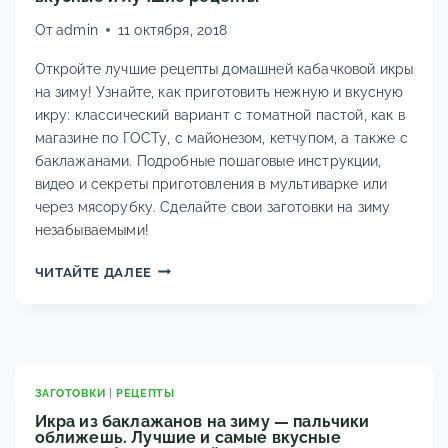
От
admin
11 октября, 2018
Откройте лучшие рецепты домашней кабачковой икры
на зиму! Узнайте, как приготовить нежную и вкусную
икру: классический вариант с томатной пастой, как в
магазине по ГОСТу, с майонезом, кетчупом, а также с
баклажанами. Подробные пошаговые инструкции,
видео и секреты приготовления в мультиварке или
через мясорубку. Сделайте свои заготовки на зиму
незабываемыми!
ДОМАШНЯЯ
ЧИТАЙТЕ ДАЛЕЕ
КАБАЧКОВАЯ
ИКРА
НА
ЗИМУ:
САМЫЕ
ВКУСНЫЕ
ЗАГОТОВКИ
|
РЕЦЕПТЫ
И
Икра из баклажанов на зиму — пальчики
ЛУЧШИЕ
оближешь. Лучшие и самые вкусные