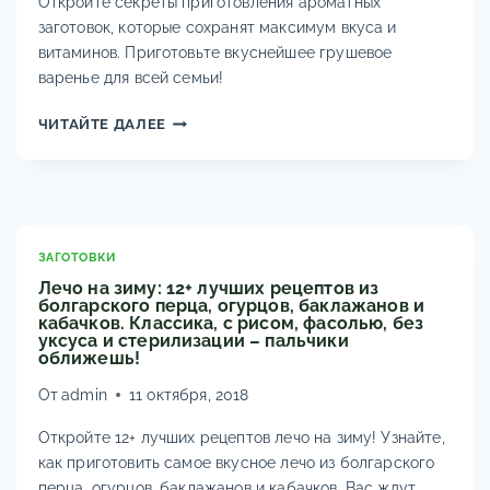
Откройте секреты приготовления ароматных
заготовок, которые сохранят максимум вкуса и
витаминов. Приготовьте вкуснейшее грушевое
варенье для всей семьи!
КАК
ЧИТАЙТЕ ДАЛЕЕ
СВАРИТЬ
ВАРЕНЬЕ
ИЗ
ГРУШ
НА
ЗИМУ?
ЗАГОТОВКИ
ПРОСТЫЕ
Лечо на зиму: 12+ лучших рецептов из
РЕЦЕПТЫ
болгарского перца, огурцов, баклажанов и
кабачков. Классика, с рисом, фасолью, без
ГУСТОГО
уксуса и стерилизации – пальчики
ГРУШЕВОГО
оближешь!
ВАРЕНЬЯ
От
admin
11 октября, 2018
Откройте 12+ лучших рецептов лечо на зиму! Узнайте,
как приготовить самое вкусное лечо из болгарского
перца, огурцов, баклажанов и кабачков. Вас ждут