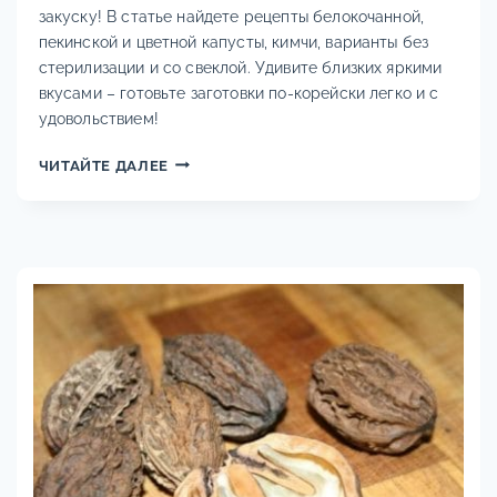
закуску! В статье найдете рецепты белокочанной,
РИСОМ,
пекинской и цветной капусты, кимчи, варианты без
ФАСОЛЬЮ,
БЕЗ
стерилизации и со свеклой. Удивите близких яркими
УКСУСА
вкусами – готовьте заготовки по-корейски легко и с
И
удовольствием!
СТЕРИЛИЗАЦИИ
–
КАПУСТА
ЧИТАЙТЕ ДАЛЕЕ
ПАЛЬЧИКИ
ПО-
ОБЛИЖЕШЬ!
КОРЕЙСКИ
НА
ЗИМУ:
ОЧЕНЬ
ВКУСНЫЕ
8
РЕЦЕПТОВ