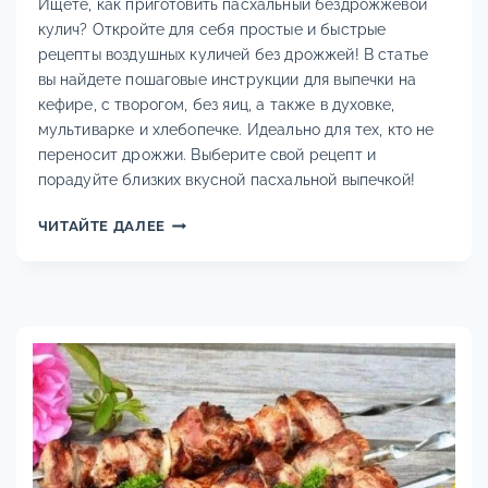
Ищете, как приготовить пасхальный бездрожжевой
кулич? Откройте для себя простые и быстрые
рецепты воздушных куличей без дрожжей! В статье
вы найдете пошаговые инструкции для выпечки на
кефире, с творогом, без яиц, а также в духовке,
мультиварке и хлебопечке. Идеально для тех, кто не
переносит дрожжи. Выберите свой рецепт и
порадуйте близких вкусной пасхальной выпечкой!
ПАСХАЛЬНЫЙ
ЧИТАЙТЕ ДАЛЕЕ
БЕЗДРОЖЖЕВОЙ
КУЛИЧ
—
РЕЦЕПТЫ
ПРОСТЫХ
И
БЫСТРЫХ
КУЛИЧЕЙ
БЕЗ
ДРОЖЖЕЙ