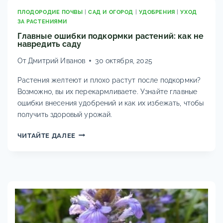
И
УХОД
ПЛОДОРОДИЕ ПОЧВЫ
|
САД И ОГОРОД
|
УДОБРЕНИЯ
|
УХОД
ЗА РАСТЕНИЯМИ
ЗА
КОТОВНИКОМ
Главные ошибки подкормки растений: как не
навредить саду
От
Дмитрий Иванов
30 октября, 2025
Растения желтеют и плохо растут после подкормки?
Возможно, вы их перекармливаете. Узнайте главные
ошибки внесения удобрений и как их избежать, чтобы
получить здоровый урожай.
ГЛАВНЫЕ
ЧИТАЙТЕ ДАЛЕЕ
ОШИБКИ
ПОДКОРМКИ
РАСТЕНИЙ:
КАК
НЕ
НАВРЕДИТЬ
САДУ