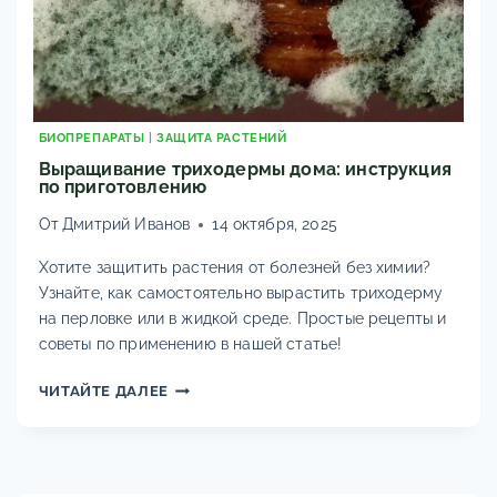
ПЕРЬЯ?
ФОТО,
ОПИСАНИЕ,
9
ЭФФЕКТИВНЫХ
ШАГОВ
БИОПРЕПАРАТЫ
|
ЗАЩИТА РАСТЕНИЙ
ДЛЯ
Выращивание триходермы дома: инструкция
СПАСЕНИЯ
по приготовлению
УРОЖАЯ
ОТ
От
Дмитрий Иванов
14 октября, 2025
ПЕРОНОСПОРОЗА,
Хотите защитить растения от болезней без химии?
РЖАВЧИНЫ
Узнайте, как самостоятельно вырастить триходерму
И
ТРИПСОВ.
на перловке или в жидкой среде. Простые рецепты и
советы по применению в нашей статье!
ВЫРАЩИВАНИЕ
ЧИТАЙТЕ ДАЛЕЕ
ТРИХОДЕРМЫ
ДОМА:
ИНСТРУКЦИЯ
ПО