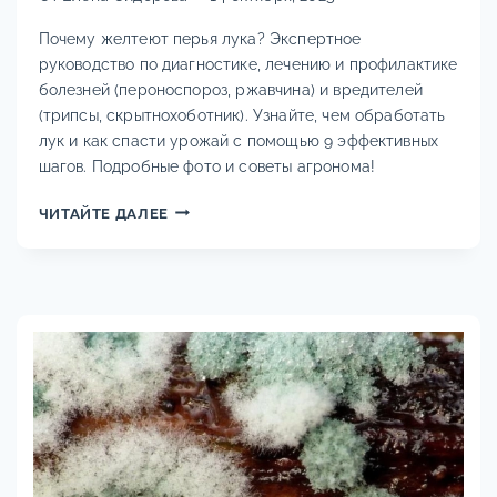
Почему желтеют перья лука? Экспертное
руководство по диагностике, лечению и профилактике
болезней (пероноспороз, ржавчина) и вредителей
(трипсы, скрытнохоботник). Узнайте, чем обработать
лук и как спасти урожай с помощью 9 эффективных
шагов. Подробные фото и советы агронома!
БОЛЕЗНИ
ЧИТАЙТЕ ДАЛЕЕ
И
ВРЕДИТЕЛИ
ЛУКА:
ПОЛНОЕ
РУКОВОДСТВО
ПО
ДИАГНОСТИКЕ,
ЛЕЧЕНИЮ
И
ПРОФИЛАКТИКЕ.
ПОЧЕМУ
ЖЕЛТЕЮТ