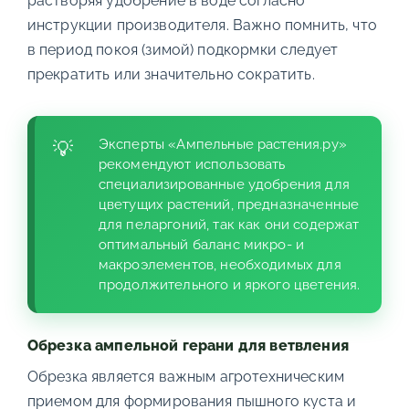
растворяя удобрение в воде согласно
инструкции производителя. Важно помнить, что
в период покоя (зимой) подкормки следует
прекратить или значительно сократить.
Эксперты «Ампельные растения.ру»
рекомендуют использовать
специализированные удобрения для
цветущих растений, предназначенные
для пеларгоний, так как они содержат
оптимальный баланс микро- и
макроэлементов, необходимых для
продолжительного и яркого цветения.
Обрезка ампельной герани для ветвления
Обрезка является важным агротехническим
приемом для формирования пышного куста и