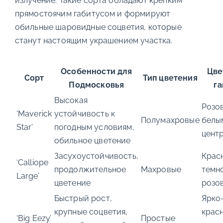
излучение. Такие сорта обладают крепким
прямостоячим габитусом и формируют
обильные шаровидные соцветия, которые
станут настоящим украшением участка.
Особенности для
Цве
Сорт
Тип цветения
Подмосковья
г
Высокая
Розо
‘Maverick
устойчивость к
Полумахровые
белы
Star’
погодным условиям,
цент
обильное цветение
Засухоустойчивость,
Крас
‘Calliope
продолжительное
Махровые
темн
Large’
цветение
розо
Быстрый рост,
Ярко
крупные соцветия,
крас
‘Big Eezy’
Простые