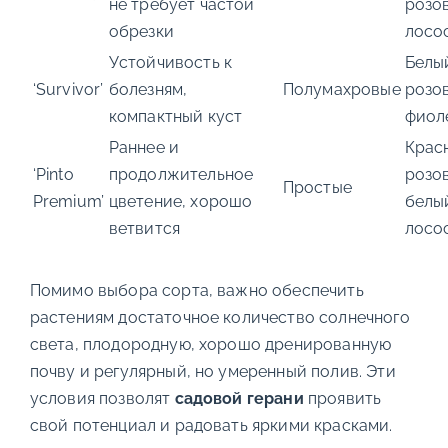
не требует частой
розо
обрезки
лосо
Устойчивость к
Белы
‘Survivor’
болезням,
Полумахровые
розо
компактный куст
фиол
Раннее и
Крас
‘Pinto
продолжительное
розо
Простые
Premium’
цветение, хорошо
белы
ветвится
лосо
Помимо выбора сорта, важно обеспечить
растениям достаточное количество солнечного
света, плодородную, хорошо дренированную
почву и регулярный, но умеренный полив. Эти
условия позволят
садовой герани
проявить
свой потенциал и радовать яркими красками.