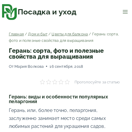
Перейти
к
содержимому
Посадка и уход
Главная
/
Дом и быт
/
Цветы для балкона
/
Герань: сорта,
фото и полезные свойства для выращивания
Герань: сорта, фото и полезные
свойства для выращивания
От
Мария Волкова
16 сентября, 2018
Проголосуйте за статью
Герань: виды и особенности популярных
пеларгоний
Герань, или, более точно, пеларгония,
заслуженно занимает место среди самых
любимых растений для украшения садов,