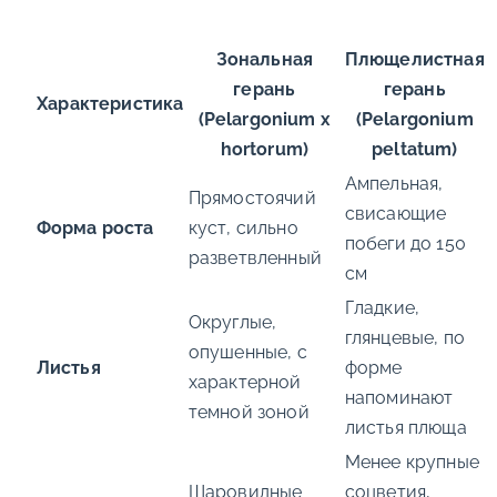
Зональная
Плющелистная
герань
герань
Характеристика
(Pelargonium x
(Pelargonium
hortorum)
peltatum)
Ампельная,
Прямостоячий
свисающие
Форма роста
куст, сильно
побеги до 150
разветвленный
см
Гладкие,
Округлые,
глянцевые, по
опушенные, с
Листья
форме
характерной
напоминают
темной зоной
листья плюща
Менее крупные
Шаровидные
соцветия,