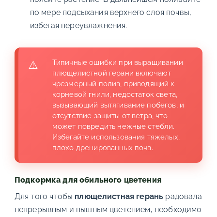
по мере подсыхания верхнего слоя почвы,
избегая переувлажнения.
Типичные ошибки при выращивании
плющелистной герани включают
чрезмерный полив, приводящий к
корневой гнили, недостаток света,
вызывающий вытягивание побегов, и
отсутствие защиты от ветра, что
может повредить нежные стебли.
Избегайте использования тяжелых,
плохо дренированных почв.
Подкормка для обильного цветения
Для того чтобы
плющелистная герань
радовала
непрерывным и пышным цветением, необходимо