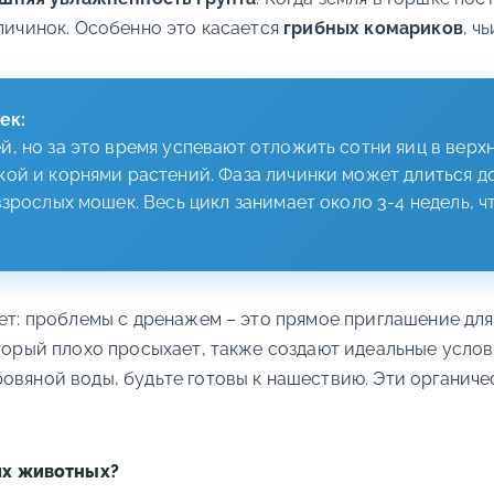
 личинок. Особенно это касается
грибных комариков
, ч
ек:
, но за это время успевают отложить сотни яиц в верх
ой и корнями растений. Фаза личинки может длиться до 
взрослых мошек. Весь цикл занимает около 3-4 недель, 
ает: проблемы с дренажем – это прямое приглашение дл
оторый плохо просыхает, также создают идеальные усло
овяной воды, будьте готовы к нашествию. Эти органиче
их животных?