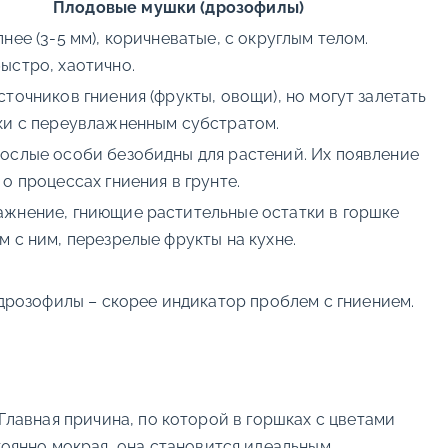
Плодовые мушки (дрозофилы)
пнее (3-5 мм), коричневатые, с округлым телом.
ыстро, хаотично.
сточников гниения (фрукты, овощи), но могут залетать
ки с переувлажненным субстратом.
ослые особи безобидны для растений. Их появление
 о процессах гниения в грунте.
жнение, гниющие растительные остатки в горшке
м с ним, перезрелые фрукты на кухне.
 дрозофилы – скорее индикатор проблем с гниением.
Главная причина, по которой в горшках с цветами
стоянно мокрая, она становится идеальным