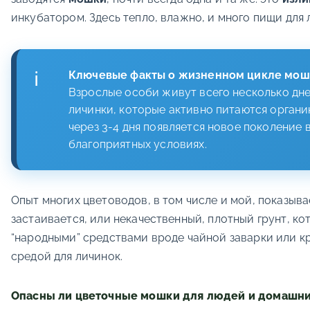
инкубатором. Здесь тепло, влажно, и много пищи для
Ключевые факты о жизненном цикле мош
Взрослые особи живут всего несколько дней
личинки, которые активно питаются органик
через 3-4 дня появляется новое поколение 
благоприятных условиях.
Опыт многих цветоводов, в том числе и мой, показыв
застаивается, или некачественный, плотный грунт, к
“народными” средствами вроде чайной заварки или кр
средой для личинок.
Опасны ли цветочные мошки для людей и домашн