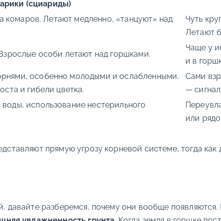
арики (сциариды)
на комаров. Летают медленно, «танцуют» над
Чуть кру
Летают б
Чаще у и
 Взрослые особи летают над горшками.
и в горш
орнями, особенно молодыми и ослабленными.
Сами взр
оста и гибели цветка.
— сигнал
й воды, использование нестерильного
Переувла
или рядо
редставляют прямую угрозу корневой системе, тогда как
й, давайте разберемся, почему они вообще появляются. 
шняя увлажненность грунта
. Когда земля в горшке по