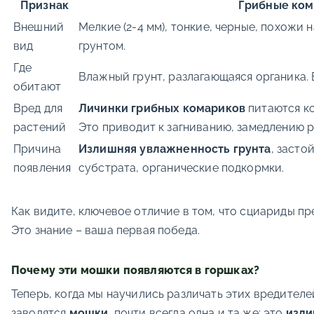
Признак
Грибные ком
Внешний
Мелкие (2-4 мм), тонкие, черные, похожи 
вид
грунтом.
Где
Влажный грунт, разлагающаяся органика.
обитают
Вред для
Личинки грибных комариков
питаются к
растений
Это приводит к загниванию, замедлению р
Причина
Излишняя увлажненность грунта
, засто
появления
субстрата, органические подкормки.
Как видите, ключевое отличие в том, что сциариды п
Это знание – ваша первая победа.
Почему эти мошки появляются в горшках?
Теперь, когда мы научились различать этих вредителе
заводятся
мошки
, почти всегда одна и та же: это
изли