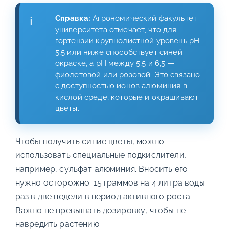
Справка:
Агрономический факультет
университета отмечает, что для
гортензии крупнолистной уровень рН
5,5 или ниже способствует синей
окраске, а рН между 5,5 и 6,5 —
фиолетовой или розовой. Это связано
с доступностью ионов алюминия в
кислой среде, которые и окрашивают
цветы.
Чтобы получить синие цветы, можно
использовать специальные подкислители,
например, сульфат алюминия. Вносить его
нужно осторожно: 15 граммов на 4 литра воды
раз в две недели в период активного роста.
Важно не превышать дозировку, чтобы не
навредить растению.