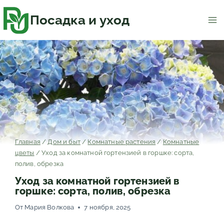
Перейти
к
содержимому
Посадка и уход
Главная
/
Дом и быт
/
Комнатные растения
/
Комнатные
цветы
/
Уход за комнатной гортензией в горшке: сорта,
полив, обрезка
Уход за комнатной гортензией в
горшке: сорта, полив, обрезка
От
Мария Волкова
7 ноября, 2025