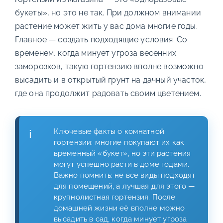
букеты», но это не так. При должном внимании
растение может жить у вас дома многие годы.
Главное — создать подходящие условия. Со
временем, когда минует угроза весенних
заморозков, такую гортензию вполне возможно
высадить и в открытый грунт на дачный участок,
где она продолжит радовать своим цветением.
Ключевые факты о комнатной
гортензии: многие покупают их как
временный «букет», но эти растения
могут успешно расти в доме годами.
Важно помнить: не все виды подходят
для помещений, а лучшая для этого —
крупнолистная гортензия. После
домашней жизни её вполне можно
высадить в сад, когда минует угроза