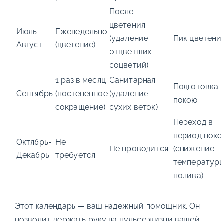
После
цветения
Июль-
Еженедельно
(удаление
Пик цветени
Август
(цветение)
отцветших
соцветий)
1 раз в месяц
Санитарная
Подготовка 
Сентябрь
(постепенное
(удаление
покою
сокращение)
сухих веток)
Переход в
период пок
Октябрь-
Не
Не проводится
(снижение
Декабрь
требуется
температур
полива)
Этот календарь — ваш надежный помощник. Он
позволит держать руку на пульсе жизни вашей