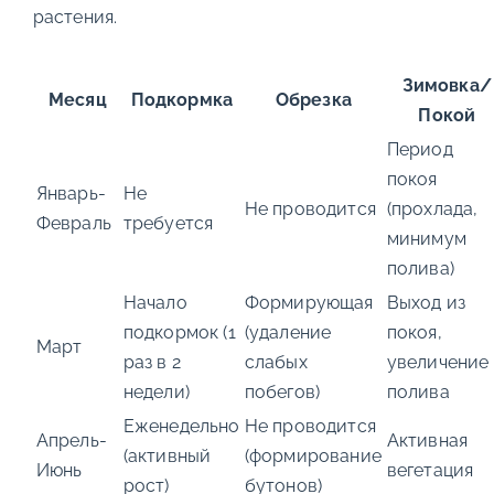
растения.
Зимовка/
Месяц
Подкормка
Обрезка
Покой
Период
покоя
Январь-
Не
Не проводится
(прохлада,
Февраль
требуется
минимум
полива)
Начало
Формирующая
Выход из
подкормок (1
(удаление
покоя,
Март
раз в 2
слабых
увеличение
недели)
побегов)
полива
Еженедельно
Не проводится
Апрель-
Активная
(активный
(формирование
Июнь
вегетация
рост)
бутонов)