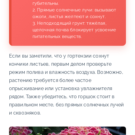
губительны.
2. Прямые солнечные лучи: вызывают
ожоги, листья желтеют и сохнут.
3. Неподходящий грунт: тяжёлая,
щелочная почва блокирует усвоение
питательных веществ.
Если вы заметили, что у гортензии сохнут
кончики листьев, первым делом проверьте
режим полива и влажность воздуха. Возможно,
растению требуется более частое
опрыскивание или установка увлажнителя
рядом. Также убедитесь, что горшок стоит в
правильном месте, без прямых солнечных лучей
и сквозняков.