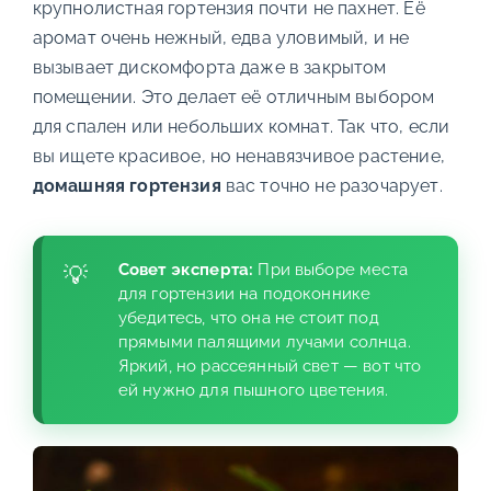
крупнолистная гортензия почти не пахнет. Её
аромат очень нежный, едва уловимый, и не
вызывает дискомфорта даже в закрытом
помещении. Это делает её отличным выбором
для спален или небольших комнат. Так что, если
вы ищете красивое, но ненавязчивое растение,
домашняя гортензия
вас точно не разочарует.
Совет эксперта:
При выборе места
для гортензии на подоконнике
убедитесь, что она не стоит под
прямыми палящими лучами солнца.
Яркий, но рассеянный свет — вот что
ей нужно для пышного цветения.