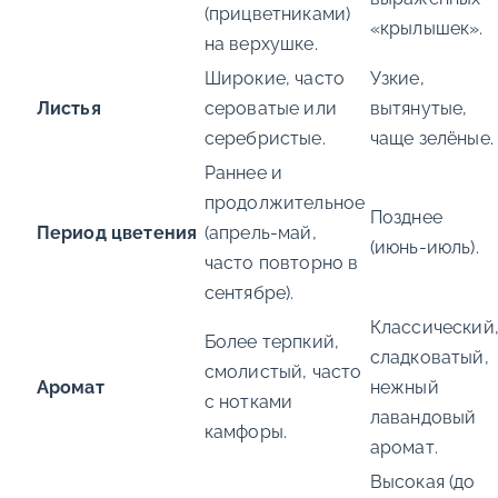
(прицветниками)
«крылышек».
на верхушке.
Широкие, часто
Узкие,
Листья
сероватые или
вытянутые,
серебристые.
чаще зелёные.
Раннее и
продолжительное
Позднее
Период цветения
(апрель-май,
(июнь-июль).
часто повторно в
сентябре).
Классический
Более терпкий,
сладковатый,
смолистый, часто
Аромат
нежный
с нотками
лавандовый
камфоры.
аромат.
Высокая (до