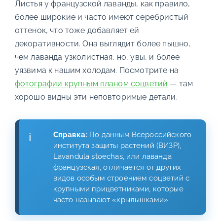
Листья у французской лаванды, как правило,
более широкие и часто имеют серебристый
оттенок, что тоже добавляет ей
декоративности. Она выглядит более пышно,
чем лаванда узколистная, но, увы, и более
уязвима к нашим холодам. Посмотрите на
фотографии крупным планом соцветий
— там
хорошо видны эти неповторимые детали.
Справка:
По данным Всероссийского
института защиты растений (ВИЗР),
Lavandula stoechas, или лаванда
французская, отличается от других
видов особым строением соцветий с
крупными прицветниками, которые
часто называют «крылышками».