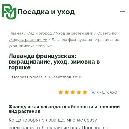
Перейти
к
содержимому
Посадка и уход
Главная
/
Сад и огород
/
Уход за растениями
/
Советы по
уходу за растениями
/
Лаванда французская: выращивание,
уход, зимовка в горшке
Лаванда французская:
выращивание, уход, зимовка в
горшке
От
Мария Волкова
16 сентября, 2018
5/5 - (1 голос)
Французская лаванда: особенности и внешний
вид растения
Когда говорят о лаванде, многие сразу
представляют бескрайние поля Прованса с