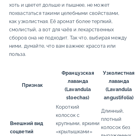
хоть и цветет дольше и пышнее, не может
похвастаться такими целебными свойствами,
как узколистная. Её аромат более терпкий,
смолистый, а вот для чаёв и лекарственных
сборов она не подходит. Так что, выбирая между
ними, думайте, что вам важнее: красота или
польза.
Французская
Узколистная
лаванда
лаванда
Признак
(Lavandula
(Lavandula
stoechas)
angustifolia)
Короткий
Длинный,
колосок с
плотный
Внешний вид
крупными, яркими
колосок без
соцветий
«крылышками»
выраженных