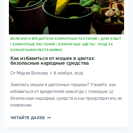
БОЛЕЗНИ И ВРЕДИТЕЛИ КОМНАТНЫХ РАСТЕНИЙ
|
ДОМ И БЫТ
|
КОМНАТНЫЕ РАСТЕНИЯ
|
КОМНАТНЫЕ ЦВЕТЫ
|
УХОД ЗА
КОМНАТНЫМИ РАСТЕНИЯМИ
Как избавиться от мошек в цветах:
безопасные народные средства
От
Мария Волкова
8 ноября, 2025
Завелись мошки в цветочных горшках? Узнайте, как
избавиться от вредителей навсегда с помощью 12
безопасных народных средств и как предотвратить их
появление.
КАК
ЧИТАЙТЕ ДАЛЕЕ
ИЗБАВИТЬСЯ
ОТ