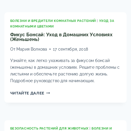
КОМНАТНОГО
ЛИМОНА:
ЛЕЧЕНИЕ
И
БОЛЕЗНИ И ВРЕДИТЕЛИ КОМНАТНЫХ РАСТЕНИЙ
|
УХОД ЗА
КОМНАТНЫМИ ЦВЕТАМИ
ПРОФИЛАКТИКА
Фикус Бонсай: Уход в Домашних Условиях
(Женьшень)
От
Мария Волкова
17 сентября, 2018
Узнайте, как легко ухаживать за фикусом бонсай
(женьшень) в домашних условиях. Решите проблемы с
листьями и обеспечьте растению долгую жизнь.
Подробное руководство для начинающих.
ФИКУС
ЧИТАЙТЕ ДАЛЕЕ
БОНСАЙ:
УХОД
В
ДОМАШНИХ
УСЛОВИЯХ
(ЖЕНЬШЕНЬ)
БЕЗОПАСНОСТЬ РАСТЕНИЙ ДЛЯ ЖИВОТНЫХ
|
БОЛЕЗНИ И