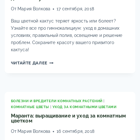
От
Мария Волкова
17 сентября, 2018
Ваш цветной кактус теряет яркость или болеет?
Узнайте все про гимнокалициум: уход в домашних
условиях, правильный полив, освещение и решение
проблем. Сохраните красоту вашего привитого
кактуса!
УХОД
ЧИТАЙТЕ ДАЛЕЕ
ЗА
ЦВЕТНЫМ
КАКТУСОМ
ГИМНОКАЛИЦИУМ
В
ДОМАШНИХ
БОЛЕЗНИ И ВРЕДИТЕЛИ КОМНАТНЫХ РАСТЕНИЙ
|
КОМНАТНЫЕ ЦВЕТЫ
|
УХОД ЗА КОМНАТНЫМИ ЦВЕТАМИ
УСЛОВИЯХ
Маранта: выращивание и уход за комнатным
цветком
От
Мария Волкова
16 сентября, 2018