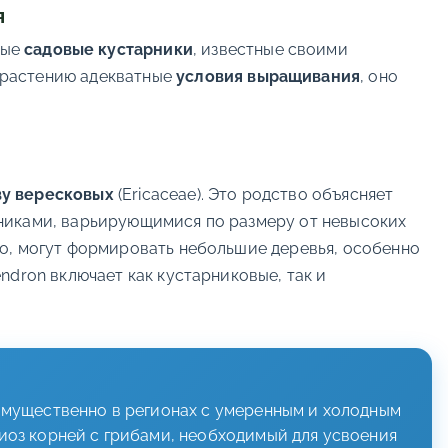
я
ные
садовые кустарники
, известные своими
ь растению адекватные
условия выращивания
, оно
у вересковых
(Ericaceae). Это родство объясняет
рниками, варьирующимися по размеру от невысоких
ко, могут формировать небольшие деревья, особенно
ndron включает как кустарниковые, так и
имущественно в регионах с умеренным и холодным
иоз корней с грибами, необходимый для усвоения