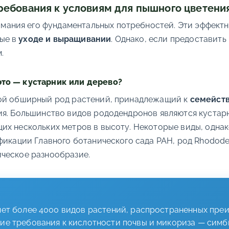
ебования к условиям для пышного цветени
мания его фундаментальных потребностей. Эти эффект
ные в
уходе и выращивании
. Однако, если предоставит
.
это — кустарник или дерево?
бой обширный род растений, принадлежащий к
семейств
ия. Большинство видов рододендронов являются куста
их нескольких метров в высоту. Некоторые виды, одна
фикации Главного ботанического сада РАН, род Rhodode
ческое разнообразие.
няет более 4000 видов растений, распространенных пре
ие требования к кислотности почвы и микориза — симб