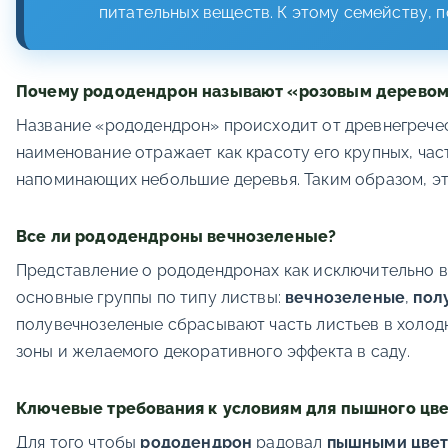
питательных веществ. К этому семейству, п
Почему рододендрон называют «розовым дерево
Название «рододендрон» происходит от древнегреческ
наименование отражает как красоту его крупных, час
напоминающих небольшие деревья. Таким образом, эт
Все ли рододендроны вечнозеленые?
Представление о рододендронах как исключительно в
основные группы по типу листвы:
вечнозеленые
,
пол
полувечнозеленые сбрасывают часть листьев в холодн
зоны и желаемого декоративного эффекта в саду.
Ключевые требования к условиям для пышного цв
Для того чтобы
рододендрон
радовал
пышными цве