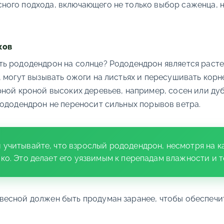
ного подхода, включающего не только выбор саженца, н
ков
ть рододендрон на солнце? Рододендрон является раст
 могут вызывать ожоги на листьях и пересушивать корне
рной кроной высоких деревьев, например, сосен или ду
рододендрон не переносит сильных порывов ветра.
 учитывайте, что взрослый рододендрон, несмотря на 
око. Это делает его уязвимым к перепадам влажности и 
весной должен быть продуман заранее, чтобы обеспечит