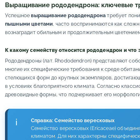
Выращивание рододендрона: ключевые тр
Успешное
выращивание рододендрона
требует пони
пышными цветами
, часто воспринимаются как слож
вознаградит обильным и продолжительным цветением
К какому семейству относится рододендрон и что 
Рододендроны (лат. Rhododendron) представляют со
многие их специфические требования к среде обитан
стелющихся форм до крупных экземпляров, достигающ
в условиях благоприятного климата. Согласно класси
древовидные формы, что подчеркивает его морфологи
Справка: Семейство вересковых
Семейство вересковых (Ericaceae) объеди
климатом. Для них характерны специфическ