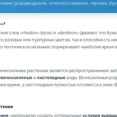
омимо рододендронов, относятся верески, черника, бру
м»?
их слов «rhodon» (роза) и «dendron» (дерево), что бук
то розовых или пурпурных цветов, так и способность н
о поэтическое название подчеркивает наиболее яркие 
ечнозеленых растениях является распространенным за
увечнозеленые
и
листопадные
виды. Вечнозеленые род
ое время, а листопадные полностью оголяются к зиме. 
етения
тами
, необходимо создать оптимальные
условия выращ