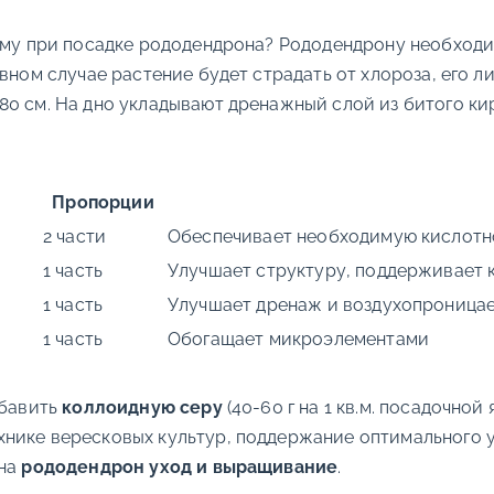
 яму при посадке рододендрона? Рододендрону необход
вном случае растение будет страдать от хлороза, его л
0 см. На дно укладывают дренажный слой из битого кир
Пропорции
2 части
Обеспечивает необходимую кислотн
1 часть
Улучшает структуру, поддерживает 
1 часть
Улучшает дренаж и воздухопроница
1 часть
Обогащает микроэлементами
обавить
коллоидную серу
(40-60 г на 1 кв.м. посадочной
нике вересковых культур, поддержание оптимального у
 на
рододендрон уход и выращивание
.