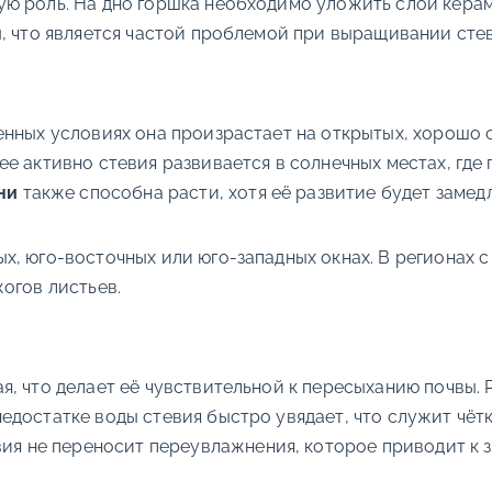
ю роль. На дно горшка необходимо уложить слой керамз
, что является частой проблемой при выращивании стев
енных условиях она произрастает на открытых, хорошо 
 активно стевия развивается в солнечных местах, где п
ни
также способна расти, хотя её развитие будет замед
х, юго-восточных или юго-западных окнах. В регионах 
огов листьев.
я, что делает её чувствительной к пересыханию почвы.
едостатке воды стевия быстро увядает, что служит чё
евия не переносит переувлажнения, которое приводит к