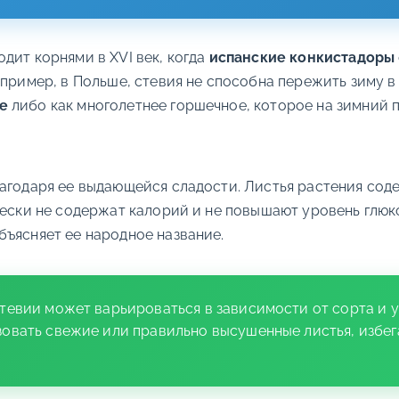
дит корнями в XVI век, когда
испанские конкистадоры
апример, в Польше, стевия не способна пережить зиму в
е
либо как многолетнее горшечное, которое на зимний
лагодаря ее выдающейся сладости. Листья растения сод
чески не содержат калорий и не повышают уровень глюк
бъясняет ее народное название.
тевии может варьироваться в зависимости от сорта и 
зовать свежие или правильно высушенные листья, избег