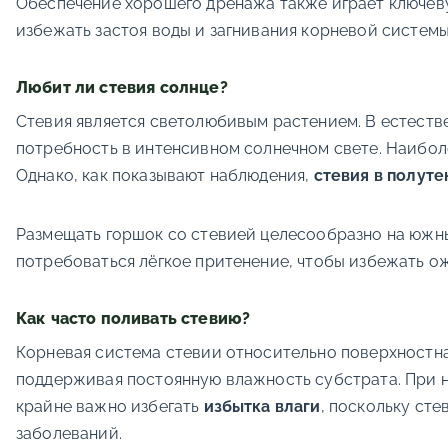
Обеспечение хорошего дренажа также играет ключеву
избежать застоя воды и загнивания корневой системы
Любит ли стевия солнце?
Стевия является светолюбивым растением. В естеств
потребность в интенсивном солнечном свете. Наиболее
Однако, как показывают наблюдения,
стевия в полуте
Размещать горшок со стевией целесообразно на южны
потребоваться лёгкое притенение, чтобы избежать ож
Как часто поливать стевию?
Корневая система стевии относительно поверхностна
поддерживая постоянную влажность субстрата. При н
крайне важно избегать
избытка влаги
, поскольку ст
заболеваний.