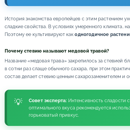
История знакомства европейцев с этим растением ухо
сладкие свойства. В условиях умеренного климата, н
Поэтому ее культивируют как
одногодичное растени
Почему стевию называют медовой травой?
Название «медовая трава» закрепилось за стевией б
в сотни раз слаще обычного сахара, при этом практи
состав делает стевию ценным сахарозаменителем и о
Совет эксперта:
Интенсивность сладости с
оптимального вкуса рекомендуется исполь
горьковатый привкус.