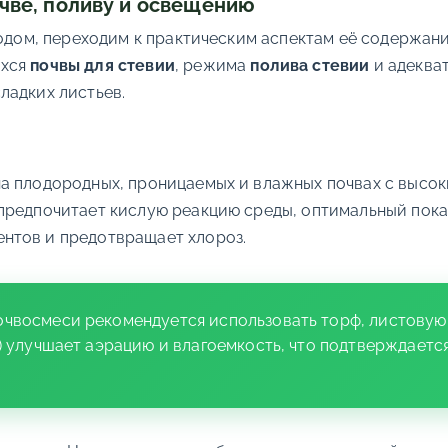
очве, поливу и освещению
родом, переходим к практическим аспектам её содержан
ихся
почвы для стевии
, режима
полива стевии
и адеква
ладких листьев.
на плодородных, проницаемых и влажных почвах с высо
редпочитает кислую реакцию среды, оптимальный показ
нтов и предотвращает хлороз.
чвосмеси рекомендуется использовать торф, листовую з
та) улучшает аэрацию и влагоемкость, что подтверждает