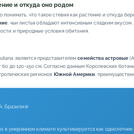
ение и откуда оно родом
 понимать, что такое стевия как растение и откуда бер
ние
, чьи листья обладают интенсивным сладким вкусом
ости и природные условия обитания.
udiana
, является представителем
семейства астровые
(A
 60 до 120-150 см. Согласно данным Королевских ботан
бтропических регионов
Южной Америки
, преимуществен
, Бразилия)
о в умеренном климате культивируется как однолетнее