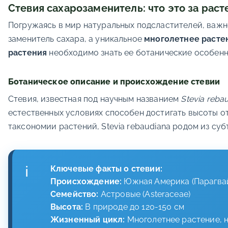
Стевия сахарозаменитель: что это за раст
Погружаясь в мир натуральных подсластителей, важно
заменитель сахара, а уникальное
многолетнее расте
растения
необходимо знать ее ботанические особенн
Ботаническое описание и происхождение стевии
Стевия, известная под научным названием
Stevia reba
естественных условиях способен достигать высоты от
таксономии растений, Stevia rebaudiana родом из су
Ключевые факты о стевии:
Происхождение:
Южная Америка (Парагвай
Семейство:
Астровые (Asteraceae)
Высота:
В природе до 120-150 см
Жизненный цикл:
Многолетнее растение, н