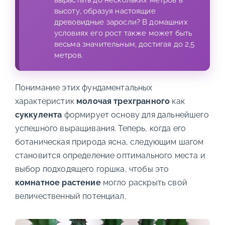
высоту, образуя настоящие
древовидные заросли? В домашних
условиях его рост также может быть
весьма значительным, достигая до 2,5
метров.
Понимание этих фундаментальных
характеристик
молочая трехгранного
как
суккулента
формирует основу для дальнейшего
успешного выращивания. Теперь, когда его
ботаническая природа ясна, следующим шагом
становится определение оптимального места и
выбор подходящего горшка, чтобы это
комнатное растение
могло раскрыть свой
величественный потенциал.