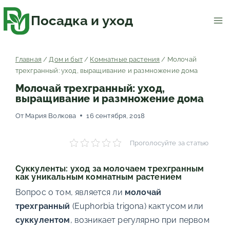
Перейти
к
содержимому
Посадка и уход
Главная
/
Дом и быт
/
Комнатные растения
/
Молочай
трехгранный: уход, выращивание и размножение дома
Молочай трехгранный: уход,
выращивание и размножение дома
От
Мария Волкова
16 сентября, 2018
Проголосуйте за статью
Суккуленты: уход за молочаем трехгранным
как уникальным комнатным растением
Вопрос о том, является ли
молочай
трехгранный
(Euphorbia trigona) кактусом или
суккулентом
, возникает регулярно при первом