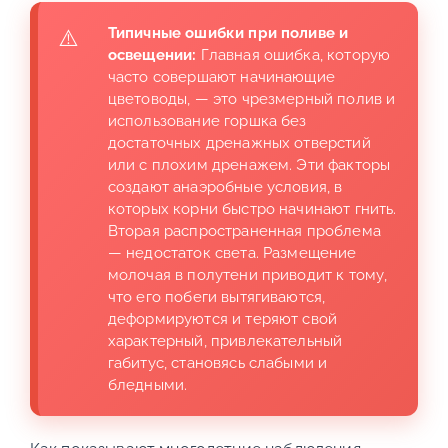
Типичные ошибки при поливе и
освещении:
Главная ошибка, которую
часто совершают начинающие
цветоводы, — это чрезмерный полив и
использование горшка без
достаточных дренажных отверстий
или с плохим дренажем. Эти факторы
создают анаэробные условия, в
которых корни быстро начинают гнить.
Вторая распространенная проблема
— недостаток света. Размещение
молочая в полутени приводит к тому,
что его побеги вытягиваются,
деформируются и теряют свой
характерный, привлекательный
габитус, становясь слабыми и
бледными.