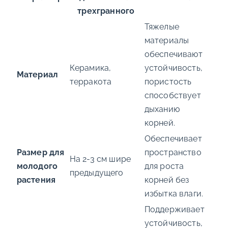
трехгранного
Тяжелые
материалы
обеспечивают
Керамика,
устойчивость,
Материал
терракота
пористость
способствует
дыханию
корней.
Обеспечивает
Размер для
пространство
На 2-3 см шире
молодого
для роста
предыдущего
растения
корней без
избытка влаги.
Поддерживает
устойчивость,