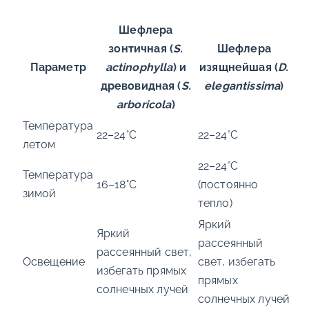
Шефлера
зонтичная (
S.
Шефлера
Параметр
actinophylla
) и
изящнейшая (
D.
древовидная (
S.
elegantissima
)
arboricola
)
Температура
22–24°C
22–24°C
летом
22–24°C
Температура
16–18°C
(постоянно
зимой
тепло)
Яркий
Яркий
рассеянный
рассеянный свет,
Освещение
свет, избегать
избегать прямых
прямых
солнечных лучей
солнечных лучей