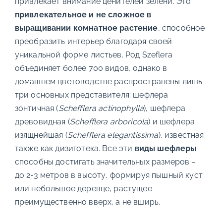
привлекает внимание ценителей зелени. Это
привлекательное и не сложное в
выращивании комнатное растение
, способное
преобразить интерьер благодаря своей
уникальной форме листьев. Род Szeflera
объединяет более 700 видов, однако в
домашнем цветоводстве распространены лишь
три основных представителя: шефлера
зонтичная (
Schefflera actinophylla
), шефлера
древовидная (
Schefflera arboricola
) и шефлера
изящнейшая (
Schefflera elegantissima
), известная
также как дизиготека. Все эти
виды шефлеры
способны достигать значительных размеров –
до 2-3 метров в высоту, формируя пышный куст
или небольшое деревце, растущее
преимущественно вверх, а не вширь.