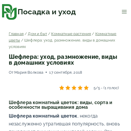
Перейти
к
содержимому
Посадка и уход
Главная
/
Дом и быт
/
Комнатные растения
/
Комнатные
цветы
/
Шефлера: уход, размножение, виды в домашних
условиях
Шефлера: уход, размножение, виды
в домашних условиях
От
Мария Волкова
17 сентября, 2018
5/5 - (1 голос)
Шефлера комнатный цветок: виды, сорта и
особенности выращивания дома
Шефлера комнатный цветок
, некогда
незаслуженно утратившая популярность, вновь