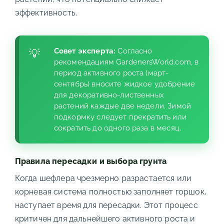
эффективность.
Совет эксперта:
Согласно
рекомендациям GardenersWorld.com, в
период активного роста (март-
сентябрь) вносите жидкое удобрение
для декоративно-лиственных
растений каждые две недели. Зимой
подкормку следует прекратить или
сократить до одного раза в месяц.
Правила пересадки и выбора грунта
Когда шефлера чрезмерно разрастается или
корневая система полностью заполняет горшок,
наступает время для пересадки. Этот процесс
критичен для дальнейшего активного роста и