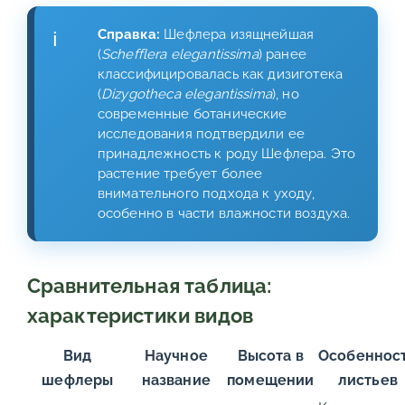
Справка:
Шефлера изящнейшая
(
Schefflera elegantissima
) ранее
классифицировалась как дизиготека
(
Dizygotheca elegantissima
), но
современные ботанические
исследования подтвердили ее
принадлежность к роду Шефлера. Это
растение требует более
внимательного подхода к уходу,
особенно в части влажности воздуха.
Сравнительная таблица:
характеристики видов
Вид
Научное
Высота в
Особеннос
шефлеры
название
помещении
листьев