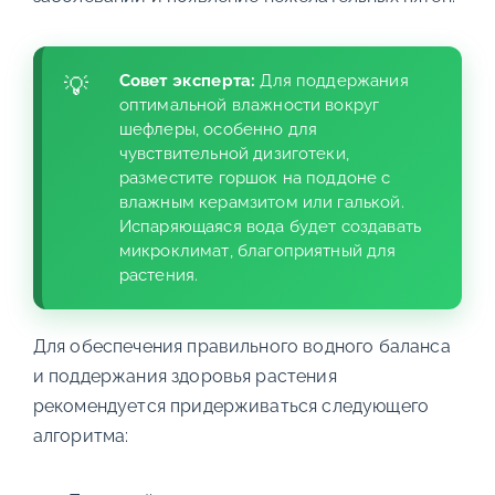
Совет эксперта:
Для поддержания
оптимальной влажности вокруг
шефлеры, особенно для
чувствительной дизиготеки,
разместите горшок на поддоне с
влажным керамзитом или галькой.
Испаряющаяся вода будет создавать
микроклимат, благоприятный для
растения.
Для обеспечения правильного водного баланса
и поддержания здоровья растения
рекомендуется придерживаться следующего
алгоритма: