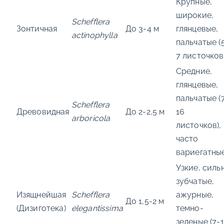
Крупные,
широкие,
Schefflera
Зонтичная
До 3-4 м
глянцевые,
actinophylla
пальчатые (
7 листочков
Средние,
глянцевые,
пальчатые (
Schefflera
Древовидная
До 2-2,5 м
16
arboricola
листочков),
часто
вариегатны
Узкие, силь
зубчатые,
Изящнейшая
Schefflera
ажурные,
До 1,5-2 м
(Дизиготека)
elegantissima
темно-
зеленые (7-1