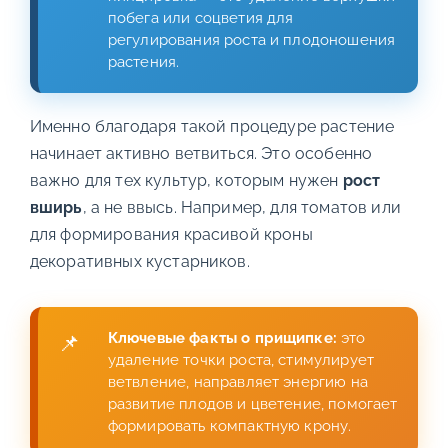
побега или соцветия для
регулирования роста и плодоношения
растения.
Именно благодаря такой процедуре растение
начинает активно ветвиться. Это особенно
важно для тех культур, которым нужен
рост
вширь
, а не ввысь. Например, для томатов или
для формирования красивой кроны
декоративных кустарников.
Ключевые факты о прищипке:
это
удаление точки роста, стимулирует
ветвление, направляет энергию на
развитие плодов и цветение, помогает
формировать компактную крону.