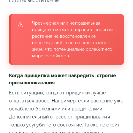
питательности почвы.
Чрезмерная или неправильная
прищипка может направить энергию
растения на восстановление
повреждений, а не на подготовку к
зиме, что потенциально ослабит его
морозостойкость.
Когда прищипка может навредить: строгие
противопоказания
Есть ситуации, когда от прищипки лучше
отказаться вовсе. Например, если растение уже
ослаблено болезнями или вредителями.
Дополнительный стресс от прищипывания
только усугубит его состояние. Также не стоит
прищипывать деревья или кустарники в