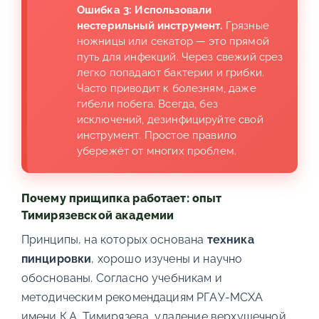
Ошибка 3: Использовали
нестерильный инструмент.
Грязные
ножницы или секатор — это прямой
путь для инфекций. Через свежий срез
легко попадают бактерии и грибки.
Часто приводит к болезням, даже
гибели побега. Всегда, без
исключений, дезинфицируйте свой
инструмент. Простое правило
убережёт от многих проблем.
Почему прищипка работает: опыт
Тимирязевской академии
Принципы, на которых основана
техника
пинцировки
, хорошо изучены и научно
обоснованы. Согласно учебникам и
методическим рекомендациям РГАУ-МСХА
имени К.А. Тимирязева, удаление верхушечной