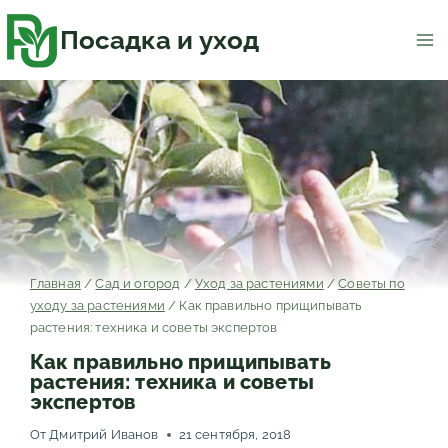
Перейти
к
содержимому
Посадка и уход
Главная
/
Сад и огород
/
Уход за растениями
/
Советы по
уходу за растениями
/
Как правильно прищипывать
растения: техника и советы экспертов
Как правильно прищипывать
растения: техника и советы
экспертов
От
Дмитрий Иванов
21 сентября, 2018