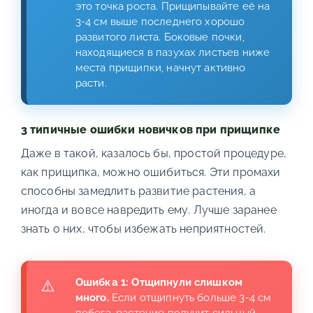
это точка роста. Прищипывайте её на
3-4 см выше последнего хорошо
развитого листа. Боковые почки,
находящиеся в пазухах листьев ниже
места прищипки, начнут активно
расти.
3 типичные ошибки новичков при прищипке
Даже в такой, казалось бы, простой процедуре,
как прищипка, можно ошибиться. Эти промахи
способны замедлить развитие растения, а
иногда и вовсе навредить ему. Лучше заранее
знать о них, чтобы избежать неприятностей.
Ошибка 1: Отщипнули слишком
много.
Если отщипнуть больше 3-4 см