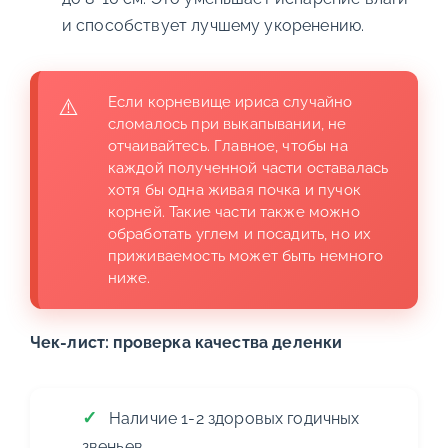
и способствует лучшему укоренению.
Если корневище ириса случайно
сломалось при выкапывании, не
отчаивайтесь. Главное, чтобы на
каждой полученной части оставалась
хотя бы одна живая почка и пучок
корней. Такие части также можно
обработать углем и посадить, но их
приживаемость может быть немного
ниже.
Чек-лист: проверка качества деленки
Наличие 1-2 здоровых годичных
звеньев.