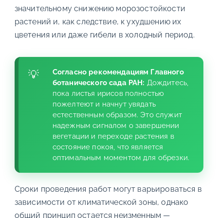
значительному снижению морозостойкости
растений и, как следствие, к ухудшению их
цветения или даже гибели в холодный период.
Согласно рекомендациям Главного
ботанического сада РАН:
Дождитесь,
пока листья ирисов полностью
пожелтеют и начнут увядать
естественным образом. Это служит
надежным сигналом о завершении
вегетации и переходе растения в
состояние покоя, что является
оптимальным моментом для обрезки.
Сроки проведения работ могут варьироваться в
зависимости от климатической зоны, однако
общий принцип остается неизменным —