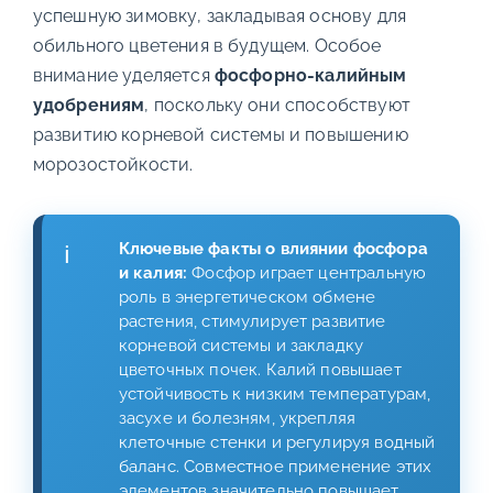
успешную зимовку, закладывая основу для
обильного цветения в будущем. Особое
внимание уделяется
фосфорно-калийным
удобрениям
, поскольку они способствуют
развитию корневой системы и повышению
морозостойкости.
Ключевые факты о влиянии фосфора
и калия:
Фосфор играет центральную
роль в энергетическом обмене
растения, стимулирует развитие
корневой системы и закладку
цветочных почек. Калий повышает
устойчивость к низким температурам,
засухе и болезням, укрепляя
клеточные стенки и регулируя водный
баланс. Совместное применение этих
элементов значительно повышает