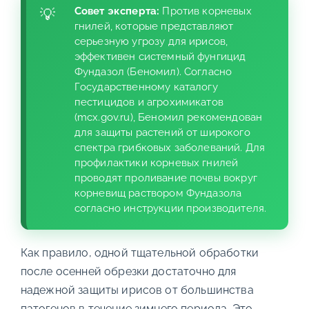
Совет эксперта:
Против корневых
гнилей, которые представляют
серьезную угрозу для ирисов,
эффективен системный фунгицид
Фундазол (Беномил). Согласно
Государственному каталогу
пестицидов и агрохимикатов
(mcx.gov.ru), Беномил рекомендован
для защиты растений от широкого
спектра грибковых заболеваний. Для
профилактики корневых гнилей
проводят проливание почвы вокруг
корневищ раствором Фундазола
согласно инструкции производителя.
Как правило, одной тщательной обработки
после осенней обрезки достаточно для
надежной защиты ирисов от большинства
патогенов в течение зимнего периода. Это