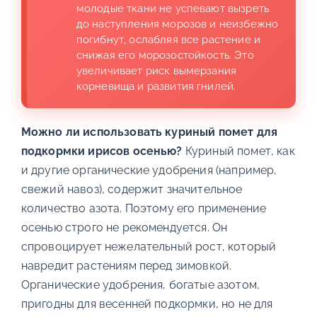
молодые ткани не успевают вызреть
до наступления морозов и неизбежно
погибнут, ослабляя все растение и
снижая его морозостойкость. Это
увеличивает риск вымерзания
корневища и развития гнилей.
Можно ли использовать куриный помет для
подкормки ирисов осенью?
Куриный помет, как
и другие органические удобрения (например,
свежий навоз), содержит значительное
количество азота. Поэтому его применение
осенью строго не рекомендуется. Он
спровоцирует нежелательный рост, который
навредит растениям перед зимовкой.
Органические удобрения, богатые азотом,
пригодны для весенней подкормки, но не для