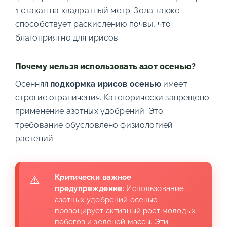
1 стакан на квадратный метр. Зола также
способствует раскислению почвы, что
благоприятно для ирисов.
Почему нельзя использовать азот осенью?
Осенняя
подкормка ирисов осенью
имеет
строгие ограничения. Категорически запрещено
применение азотных удобрений. Это
требование обусловлено физиологией
растений.
Критически важное
предупреждение:
Использование
азотных удобрений осенью
провоцирует активный рост молодых
побегов и зеленой массы. Эти