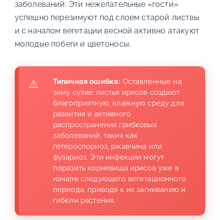
заболеваний. Эти нежелательные «гости»
успешно перезимуют под слоем старой листвы
и с началом вегетации весной активно атакуют
молодые побеги и цветоносы.
Типичная ошибка:
Оставленные на
зиму сухие листья ирисов создают
благоприятную, влажную среду для
развития и активного
распространения грибковых
заболеваний, таких как
гетероспориоз, ржавчина или
фузариоз. Эти инфекции могут
поразить корневища ирисов уже в
начале следующего вегетационного
периода, приводя к их загниванию и
гибели растения.