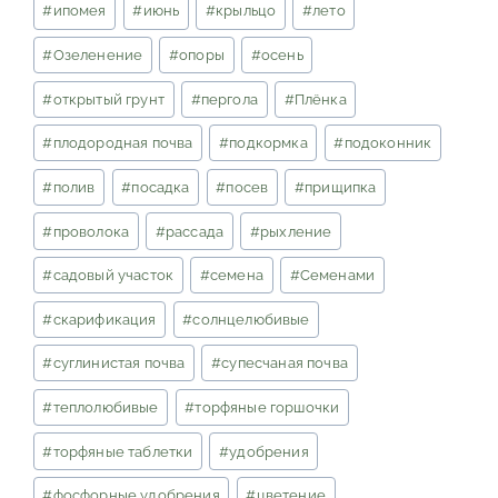
#
ипомея
#
июнь
#
крыльцо
#
лето
#
Озеленение
#
опоры
#
осень
#
открытый грунт
#
пергола
#
Плёнка
#
плодородная почва
#
подкормка
#
подоконник
#
полив
#
посадка
#
посев
#
прищипка
#
проволока
#
рассада
#
рыхление
#
садовый участок
#
семена
#
Семенами
#
скарификация
#
солнцелюбивые
#
суглинистая почва
#
супесчаная почва
#
теплолюбивые
#
торфяные горшочки
#
торфяные таблетки
#
удобрения
#
фосфорные удобрения
#
цветение