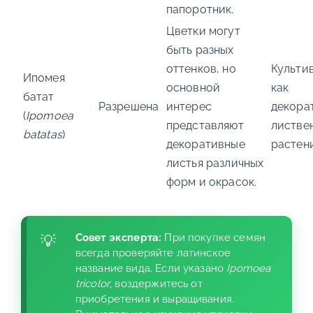
папоротник.
Цветки могут
быть разных
оттенков, но
Культи
Ипомея
основной
как
батат
Разрешена
интерес
декора
(
Ipomoea
представляют
листве
batatas
)
декоративные
растен
листья различных
форм и окрасок.
Совет эксперта:
При покупке семян
всегда проверяйте латинское
название вида. Если указано
Ipomoea
tricolor
, воздержитесь от
приобретения и выращивания.