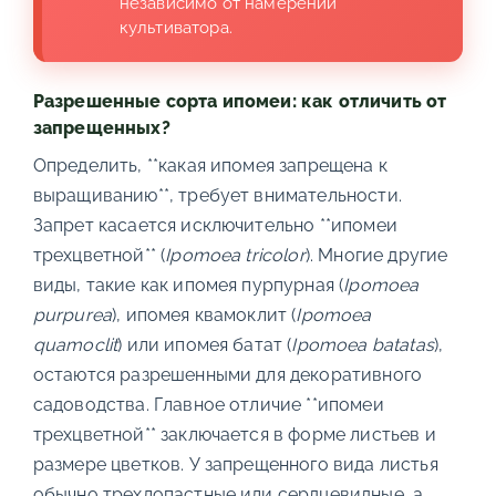
независимо от намерений
культиватора.
Разрешенные сорта ипомеи: как отличить от
запрещенных?
Определить, **какая ипомея запрещена к
выращиванию**, требует внимательности.
Запрет касается исключительно **ипомеи
трехцветной** (
Ipomoea tricolor
). Многие другие
виды, такие как ипомея пурпурная (
Ipomoea
purpurea
), ипомея квамоклит (
Ipomoea
quamoclit
) или ипомея батат (
Ipomoea batatas
),
остаются разрешенными для декоративного
садоводства. Главное отличие **ипомеи
трехцветной** заключается в форме листьев и
размере цветков. У запрещенного вида листья
обычно трехлопастные или сердцевидные, а