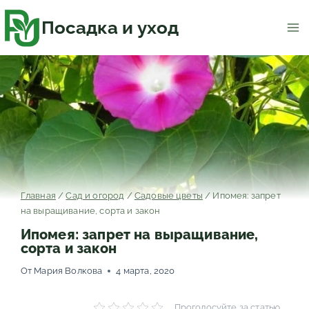
Перейти
к
содержимому
Посадка и уход
Главная
/
Сад и огород
/
Садовые цветы
/
Ипомея: запрет
на выращивание, сорта и закон
Ипомея: запрет на выращивание,
сорта и закон
От
Мария Волкова
4 марта, 2020
Проголосуйте за статью