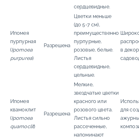
сердцевидные.
Цветки меньше
(до 5-7 см),
Ипомея
преимущественно
Широк
пурпурная
пурпурные,
распро
Разрешена
(
Ipomoea
розовые, белые.
в деко
purpurea
)
Листья
садово
сердцевидные,
цельные.
Мелкие,
звездчатые цветки
Ипомея
красного или
Исполь
квамоклит
розового цвета.
для соз
Разрешена
(
Ipomoea
Листья сильно
ажурны
quamoclit
)
рассеченные,
композ
напоминают