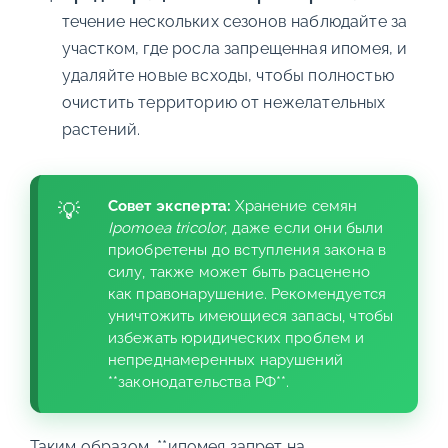
течение нескольких сезонов наблюдайте за
участком, где росла запрещенная ипомея, и
удаляйте новые всходы, чтобы полностью
очистить территорию от нежелательных
растений.
Совет эксперта:
Хранение семян
Ipomoea tricolor
, даже если они были
приобретены до вступления закона в
силу, также может быть расценено
как правонарушение. Рекомендуется
уничтожить имеющиеся запасы, чтобы
избежать юридических проблем и
непреднамеренных нарушений
**законодательства РФ**.
Таким образом, **ипомея запрет на