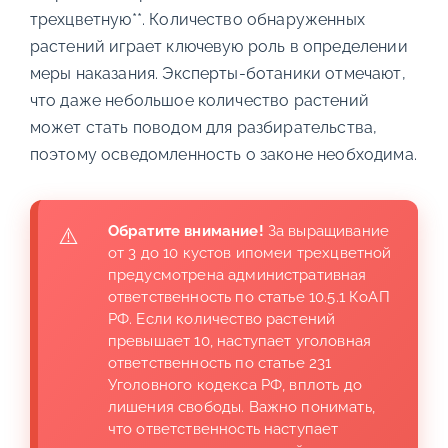
трехцветную**. Количество обнаруженных
растений играет ключевую роль в определении
меры наказания. Эксперты-ботаники отмечают,
что даже небольшое количество растений
может стать поводом для разбирательства,
поэтому осведомленность о законе необходима.
Обратите внимание!
За выращивание
от 3 до 10 кустов ипомеи трехцветной
предусмотрена административная
ответственность по статье 10.5.1 КоАП
РФ. Если количество растений
превышает 10, наступает уголовная
ответственность по статье 231
Уголовного кодекса РФ, вплоть до
лишения свободы. Важно понимать,
что ответственность наступает