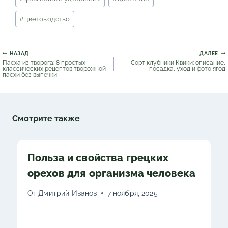
#
цветоводство
Навигация
НАЗАД
ДАЛЕЕ
по
Пасха из творога: 8 простых
Сорт клубники Квики: описание,
записям
классических рецептов творожной
посадка, уход и фото ягод
пасхи без выпечки
Смотрите также
Польза и свойства грецких
орехов для организма человека
От
Дмитрий Иванов
7 ноября, 2025