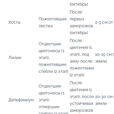
(октябрь)
После
Пожелтевшая
первых
Хосты
2-3 см от
листва
заморозков
(октябрь)
После
Отцветшие
цветения (1
цветоносы (1
этап), под
10-15 см 
Лилии
этап),
зиму после
земли
пожелтевшие
пожелтения
стебли (2 этап)
(2 этап)
После
Отцветшие
цветения (1
цветоносы (1
этап), после
20-30 см
Дельфиниум
этап),
устойчивых
земли
отмершие
заморозков
стебли (2 этап)