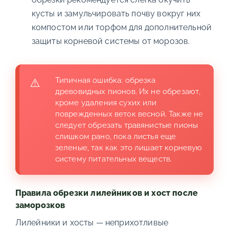
кусты и замульчировать почву вокруг них
компостом или торфом для дополнительной
защиты корневой системы от морозов.
Типичная ошибка: обрезка
древовидных пионов. Их не обрезают,
кроме удаления сухих или
поврежденных веток весной. Также не
следует обрезать травянистые пионы
слишком рано, пока листья еще
зеленые, так как это лишает корневую
систему питательных веществ.
Правила обрезки лилейников и хост после
заморозков
Лилейники и хосты — неприхотливые