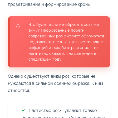
проветривание и формирование кроны.
Что будет если не обрезать розы на
зиму? Необрезанные побеги
современных роз рискуют обломаться
под тяжестью снега, стать источником
инфекций и ослабить растение, что
негативно скажется на цветении в
следующем году.
Однако существуют виды роз, которые не
нуждаются в сильной осенней обрезке. К ним
относятся:
Плетистые розы: удаляют только
поврежденные, старые (старше 3-4 лет)