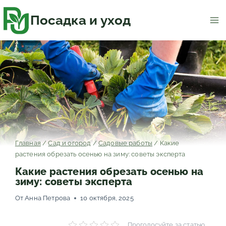
Перейти
к
содержимому
Посадка и уход
Главная
/
Сад и огород
/
Садовые работы
/
Какие
растения обрезать осенью на зиму: советы эксперта
Какие растения обрезать осенью на
зиму: советы эксперта
От
Анна Петрова
10 октября, 2025
Проголосуйте за статью