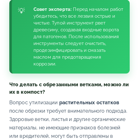
Совет эксперта:
Перед началом работ
убедитесь, что все лезвия острые и
чистые. Тупой инструмент рвет
древесину, создавая входные ворота
для патогенов. После использования
инструменты следует очистить,
продезинфицировать и смазать
маслом для предотвращения
коррозии.
Что делать с обрезанными ветками, можно ли
их в компост?
Вопрос утилизации
растительных остатков
после обрезки требует внимательного подхода.
Здоровые ветки, листья и другие органические
материалы, не имеющие признаков болезней
или вредителей, могут быть отправлены в