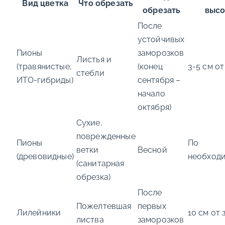
Вид цветка
Что обрезать
обрезать
высо
После
устойчивых
Пионы
заморозков
Листья и
(травянистые,
(конец
3-5 см от
стебли
ИТО-гибриды)
сентября –
начало
октября)
Сухие,
поврежденные
Пионы
По
ветки
Весной
(древовидные)
необход
(санитарная
обрезка)
После
Пожелтевшая
первых
Лилейники
10 см от 
листва
заморозков