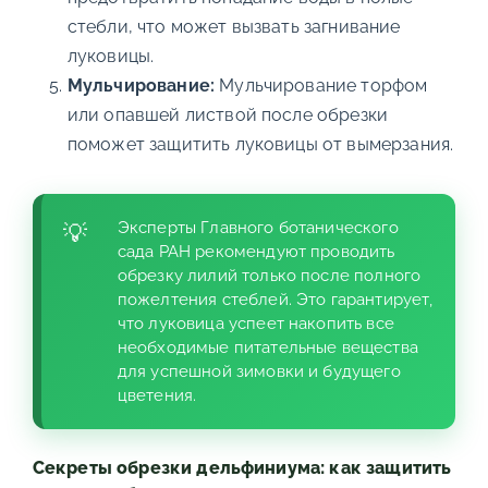
стебли, что может вызвать загнивание
луковицы.
Мульчирование:
Мульчирование торфом
или опавшей листвой после обрезки
поможет защитить луковицы от вымерзания.
Эксперты Главного ботанического
сада РАН рекомендуют проводить
обрезку лилий только после полного
пожелтения стеблей. Это гарантирует,
что луковица успеет накопить все
необходимые питательные вещества
для успешной зимовки и будущего
цветения.
Секреты обрезки дельфиниума: как защитить