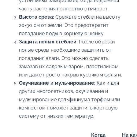
устойчивых заморозков, когда надземная
часть растения полностью отмирает.
Высота среза:
Срежьте стебли на высоту
20-30 см от земли. Это предотвратит
попадание воды в корневую шейку.
Защита полых стеблей:
После обрезки
полые срезы необходимо защитить от
попадания влаги. Это можно сделать,
замазав их садовым варом, пластилином
или даже просто накрыв кусочком фольги.
Окучивание и мульчирование:
Как и для
других многолетников, окучивание и
мульчирование дельфиниума торфом или
компостом поможет защитить корневую
систему от низких температур.
Когда
На ка