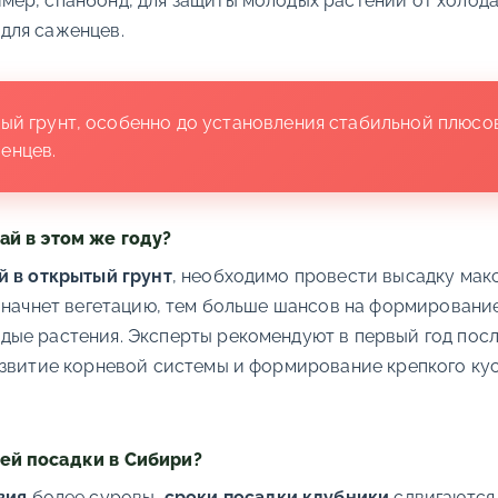
имер, спанбонд, для защиты молодых растений от холод
для саженцев.
ный грунт, особенно до установления стабильной плюсо
енцев.
ай в этом же году?
й в открытый грунт
, необходимо провести высадку макс
 начнет вегетацию, тем больше шансов на формирование
ые растения. Эксперты рекомендуют в первый год посл
азвитие корневой системы и формирование крепкого кус
ей посадки в Сибири?
вия
более суровы,
сроки посадки клубники
сдвигаются