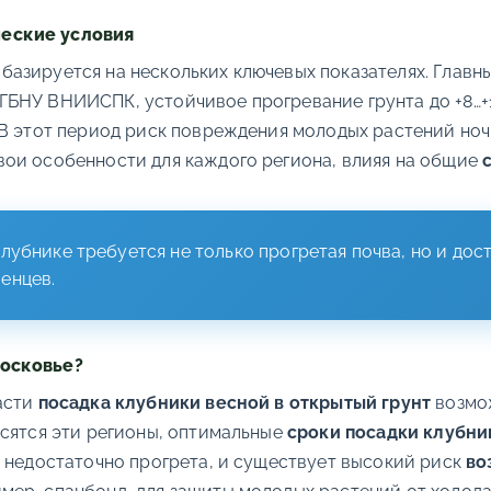
ческие условия
базируется на нескольких ключевых показателях. Главн
БНУ ВНИИСПК, устойчивое прогревание грунта до +8…+10
 В этот период риск повреждения молодых растений но
свои особенности для каждого региона, влияя на общие
лубнике требуется не только прогретая почва, но и дос
енцев.
московье?
асти
посадка клубники весной в открытый грунт
возмож
осятся эти регионы, оптимальные
сроки посадки клубни
е недостаточно прогрета, и существует высокий риск
во