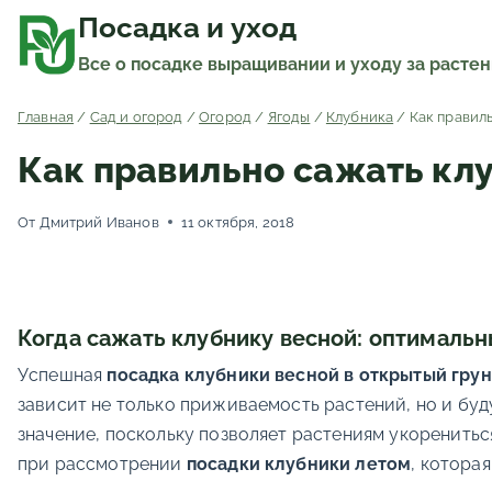
Перейти
к
Посадка и уход
содержимому
Все о посадке выращивании и уходу за расте
Главная
/
Сад и огород
/
Огород
/
Ягоды
/
Клубника
/
Как правил
Как правильно сажать клу
От
Дмитрий Иванов
11 октября, 2018
Когда сажать клубнику весной: оптимальн
Успешная
посадка клубники весной в открытый грун
зависит не только приживаемость растений, но и бу
значение, поскольку позволяет растениям укоренитьс
при рассмотрении
посадки клубники летом
, котора