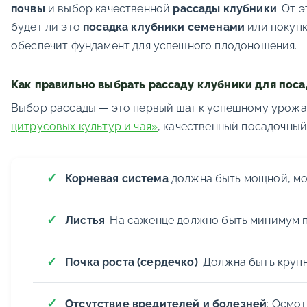
почвы
и выбор качественной
рассады клубники
. От 
будет ли это
посадка клубники семенами
или покупк
обеспечит фундамент для успешного плодоношения.
Как правильно выбрать рассаду клубники для пос
Выбор рассады — это первый шаг к успешному урожа
цитрусовых культур и чая»
, качественный посадочный
Корневая система
должна быть мощной, моч
Листья
: На саженце должно быть минимум п
Почка роста (сердечко)
: Должна быть кру
Отсутствие вредителей и болезней
: Осмо