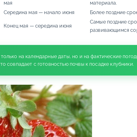
мая
материала.
Середина мая — начало июня
Более поздние сро
Самые поздние сро
Конец мая — середина июня
развивающимся со
только на календарные даты, но и на фактические погод
то совпадает с готовностью почвы к посадке клубники.