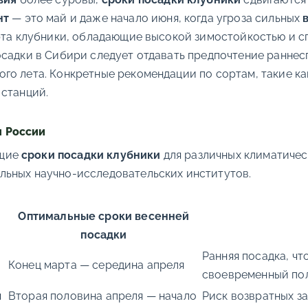
нт
— это май и даже начало июня, когда угроза сильных
орта клубники, обладающие высокой зимостойкостью и 
осадки в Сибири следует отдавать предпочтение ранне
 лета. Конкретные рекомендации по сортам, такие как ‘
 станций.
м России
ющие
сроки посадки клубники
для различных климатичес
льных научно-исследовательских институтов.
Оптимальные сроки весенней
посадки
Ранняя посадка, ч
Конец марта — середина апреля
своевременный по
я
Вторая половина апреля — начало
Риск возвратных з