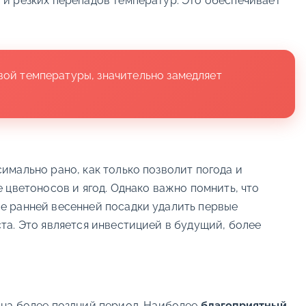
а и резких перепадов температур. Это обеспечивает
вой температуры, значительно замедляет
имально рано, как только позволит погода и
 цветоносов и ягод. Однако важно помнить, что
е ранней весенней посадки удалить первые
та. Это является инвестицией в будущий, более
 на более поздний период. Наиболее
благоприятный