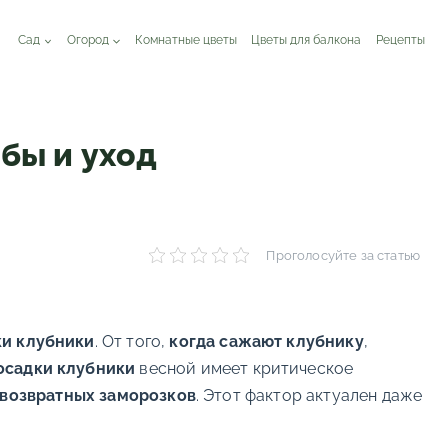
Сад
Огород
Комнатные цветы
Цветы для балкона
Рецепты
бы и уход
Проголосуйте за статью
ки клубники
. От того,
когда сажают клубнику
,
осадки клубники
весной имеет критическое
возвратных заморозков
. Этот фактор актуален даже