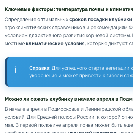
Ключевые факторы: температура почвы и климати
Определение оптимальных
сроков посадки клубники
агроклиматических справочников и рекомендациям ФГ
условием для активного развития корневой системы.
местные
климатические условия
, которые диктуют 
Справка:
Для успешного старта вегетации к
укоренение и может привести к гибели саж
Можно ли сажать клубнику в начале апреля в Под
В начале апреля в Подмосковье и Ленинградской обл
условий. Для Средней полосы России, к которой отн
мая. В первой половине апреля почва может быть ещ