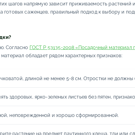
этих шагов напрямую зависит приживаемость растений 
а готовых саженцев, правильный подход к выбору и подг
адки?
ю. Согласно
ГОСТ Р 53135-2008 «Посадочный материал п
 материал обладает рядом характерных признаков:
коватой, длиной не менее 5-8 см. Отростки не должны
ять здоровых, ярко-зеленых листьев без пятен, признак
пной, неповрежденной и хорошо сформированной.
трите растение на предмет паутинного клеща, тли или с