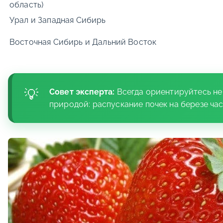
область)
Урал и Западная Сибирь
Восточная Сибирь и Дальний Восток
Совет эксперта:
Всегда ориентируйтесь не 
природой: распускание почек на березе час