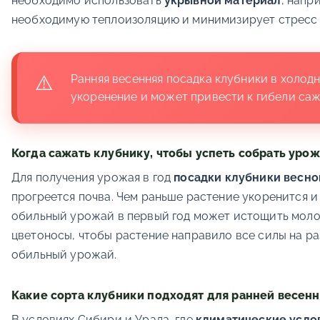
необходимо использовать
укрывной материал
, напр
необходимую теплоизоляцию и минимизирует стресс 
Ранняя весенняя посадка клубники в холод
укоренение и может привести к гибели саж
Когда сажать клубнику, чтобы успеть собрать урож
Для получения урожая в год
посадки клубники весно
прогреется почва. Чем раньше растение укоренится и
обильный урожай в первый год может истощить молод
цветоносы, чтобы растение направило все силы на р
обильный урожай.
Какие сорта клубники подходят для ранней весенн
В условиях Сибири и Урала, где
климатические усло