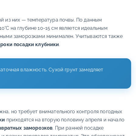
ый из них — температура почвы. По данным
°C на глубине 10-15 см является идеальным
чными заморозками минимален. Учитываются также
сроки посадки клубники
.
таточная влажность. Сухой грунт замедляет
на, но требует внимательного контроля погодных
ки
приходятся на вторую половину апреля и начало
звратных заморозков
. При ранней посадке