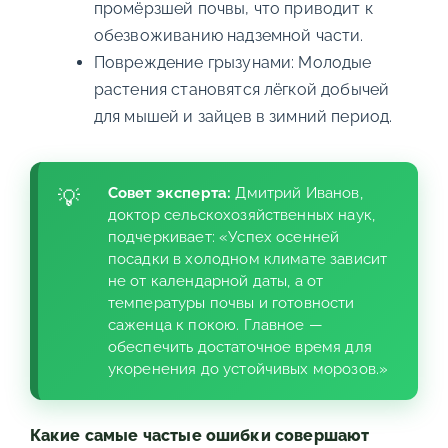
промёрзшей почвы, что приводит к
обезвоживанию надземной части.
Повреждение грызунами: Молодые
растения становятся лёгкой добычей
для мышей и зайцев в зимний период.
Совет эксперта:
Дмитрий Иванов,
доктор сельскохозяйственных наук,
подчеркивает: «Успех осенней
посадки в холодном климате зависит
не от календарной даты, а от
температуры почвы и готовности
саженца к покою. Главное —
обеспечить достаточное время для
укоренения до устойчивых морозов.»
Какие самые частые ошибки совершают