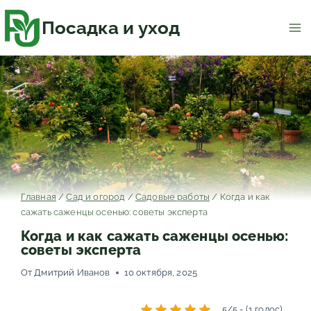
Перейти
к
содержимому
Посадка и уход
Главная
/
Сад и огород
/
Садовые работы
/
Когда и как
сажать саженцы осенью: советы эксперта
Когда и как сажать саженцы осенью:
советы эксперта
От
Дмитрий Иванов
10 октября, 2025
5/5 - (1 голос)