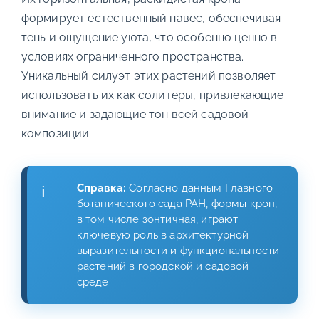
формирует естественный навес, обеспечивая
тень и ощущение уюта, что особенно ценно в
условиях ограниченного пространства.
Уникальный силуэт этих растений позволяет
использовать их как солитеры, привлекающие
внимание и задающие тон всей садовой
композиции.
Справка:
Согласно данным Главного
ботанического сада РАН, формы крон,
в том числе зонтичная, играют
ключевую роль в архитектурной
выразительности и функциональности
растений в городской и садовой
среде.