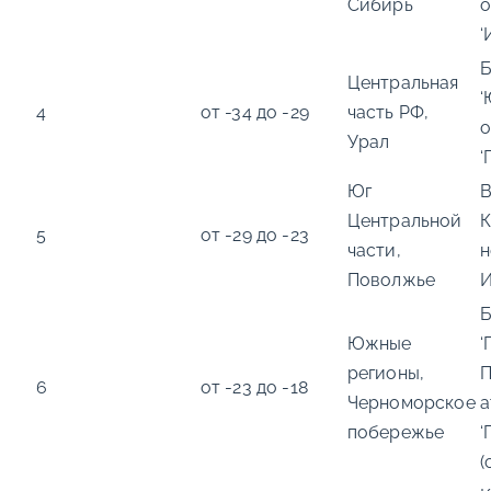
Сибирь
о
‘
Б
Центральная
‘
4
от -34 до -29
часть РФ,
о
Урал
‘
Юг
В
Центральной
К
5
от -29 до -23
части,
н
Поволжье
И
Б
Южные
‘
регионы,
П
6
от -23 до -18
Черноморское
а
побережье
‘
(