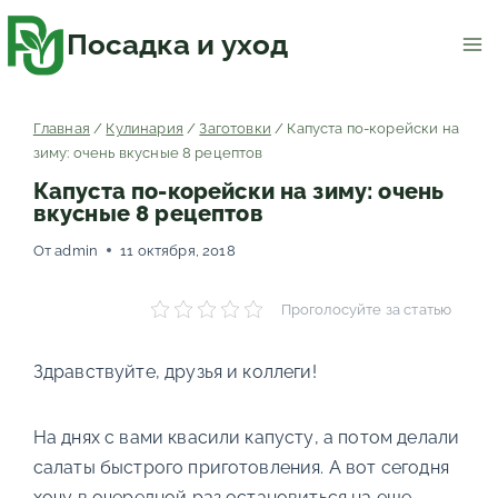
Перейти
к
содержимому
Посадка и уход
Главная
/
Кулинария
/
Заготовки
/
Капуста по-корейски на
зиму: очень вкусные 8 рецептов
Капуста по-корейски на зиму: очень
вкусные 8 рецептов
От
admin
11 октября, 2018
Проголосуйте за статью
Здравствуйте, друзья и коллеги!
На днях с вами квасили капусту, а потом делали
салаты быстрого приготовления. А вот сегодня
хочу в очередной раз остановиться на еще