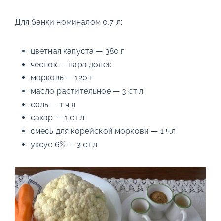
Для банки номиналом 0,7 л:
цветная капуста — 380 г
чеснок — пара долек
морковь — 120 г
масло растительное — 3 ст.л
соль — 1 ч.л
сахар — 1 ст.л
смесь для корейской моркови — 1 ч.л
уксус 6% — 3 ст.л