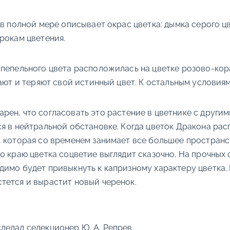
 в полной мере описывает окрас цветка: дымка серого ц
рокам цветения.
а пепельного цвета расположилась на цветке розово-кор
рают и теряют свой истинный цвет. К остальным условия
рен, что согласовать это растение в цветнике с другим
ся в нейтральной обстановке. Когда цветок Дракона ра
 которая со временем занимает все большее пространст
о краю цветка соцветие выглядит сказочно. На прочных 
имо будет привыкнуть к капризному характеру цветка. 
тется и вырастит новый черенок.
делал селекционер Ю. А. Репрев.