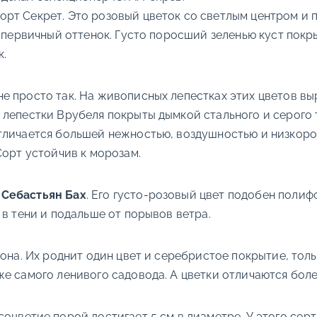
рт Секрет. Это розовый цветок со светлым центром и 
т первичный оттенок. Густо поросший зеленью куст пок
к.
е просто так. На живописных лепестках этих цветов вы
лепестки Врубеля покрыты дымкой стального и серого 
тличается большей нежностью, воздушностью и низкоро
Сорт устойчив к морозам.
 Себастьян Бах
. Его густо-розовый цвет подобен поли
 в тени и подальше от порывов ветра.
кона. Их роднит один цвет и серебристое покрытие, тол
же самого ленивого садовода. А цветки отличаются бол
 соцветие порой достигает 5 см в диаметре. У этого с