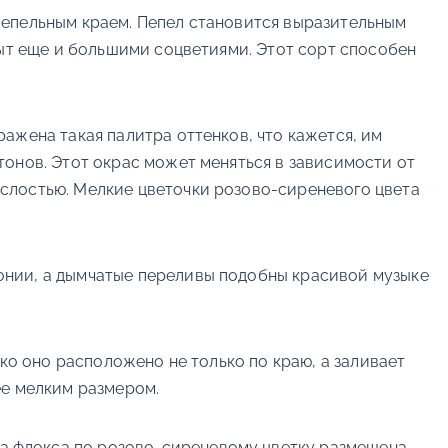
пепельным краем. Пепел становится выразительным
рыт еще и большими соцветиями. Этот сорт способен
ражена такая палитра оттенков, что кажется, им
тонов. Этот окрас может меняться в зависимости от
слостью. Мелкие цветочки розово-сиреневого цвета
фонии, а дымчатые переливы подобны красивой музыке
ько оно расположено не только по краю, а заливает
ее мелким размером.
орта флокса по розово-сиреневому цветку размещена