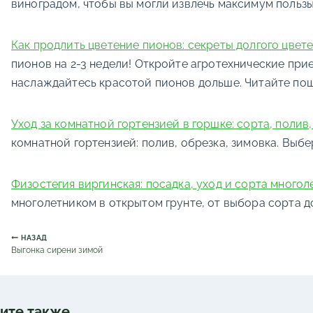
виноградом, чтобы вы могли извлечь максимум пользы
Как продлить цветение пионов: секреты долгого цвет
пионов на 2-3 недели! Откройте агротехнические при
наслаждайтесь красотой пионов дольше. Читайте по
Уход за комнатной гортензией в горшке: сорта, полив
комнатной гортензией: полив, обрезка, зимовка. Выб
Физостегия виргинская: посадка, уход и сорта многол
многолетником в открытом грунте, от выбора сорта д
Навигация
НАЗАД
по
Выгонка сирени зимой
записям
ите также