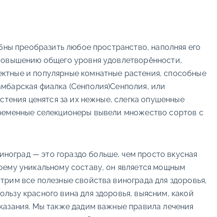
бны преобразить любое пространство, наполняя его
 повышению общего уровня удовлетворённости,
ектные и популярные комнатные растения, способные
амбарская фиалка (Сенполия)Сенполия, или
стения ценятся за их нежные, слегка опушенные
временные селекционеры вывели множество сортов с
иноград — это гораздо больше, чем просто вкусная
оему уникальному составу, он является мощным
трим все полезные свойства винограда для здоровья,
льзу красного вина для здоровья, выясним, какой
казания. Мы также дадим важные правила лечения