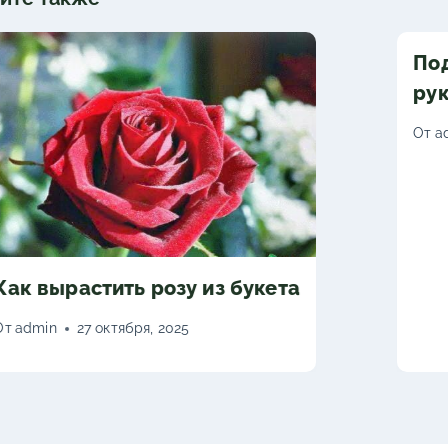
Под
рук
От
a
Как вырастить розу из букета
От
admin
27 октября, 2025