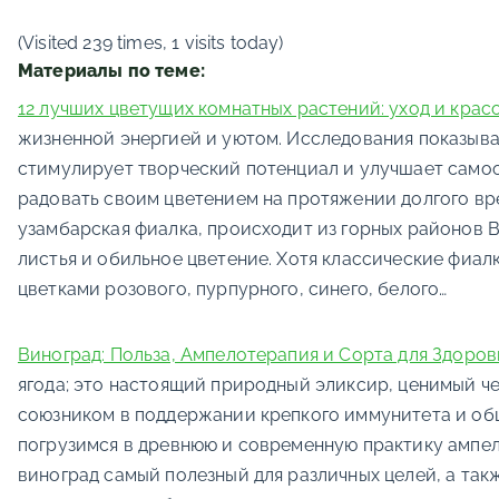
(Visited 239 times, 1 visits today)
Материалы по теме:
12 лучших цветущих комнатных растений: уход и крас
жизненной энергией и уютом. Исследования показыва
стимулирует творческий потенциал и улучшает само
радовать своим цветением на протяжении долгого вр
узамбарская фиалка, происходит из горных районов В
листья и обильное цветение. Хотя классические фиа
цветками розового, пурпурного, синего, белого…
Виноград: Польза, Ампелотерапия и Сорта для Здоров
ягода; это настоящий природный эликсир, ценимый ч
союзником в поддержании крепкого иммунитета и общ
погрузимся в древнюю и современную практику ампел
виноград самый полезный для различных целей, а та