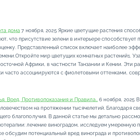
ота дома
7 ноября, 2025
Яркие цветущие растения спосо
ют, что присутствие зелени в интерьере способствует
оценку. Представленный список включает наиболее эфф
емени.Откройте мир цветущих комнатных растений1. Уз
осточной Африки, в частности Танзании и Кении. Эти ра
лки часто ассоциируются с фиолетовыми оттенками, со
ья. Вред, Противопоказания и Правила…
6 ноября, 2025
В
еловечеством на протяжении тысячелетий. Благодаря св
его благополучия. В данной статье мы детально рассмо
отерапии: лечение виноградом, исследуем умеренную по
кже обсудим потенциальный вред винограда и противопо