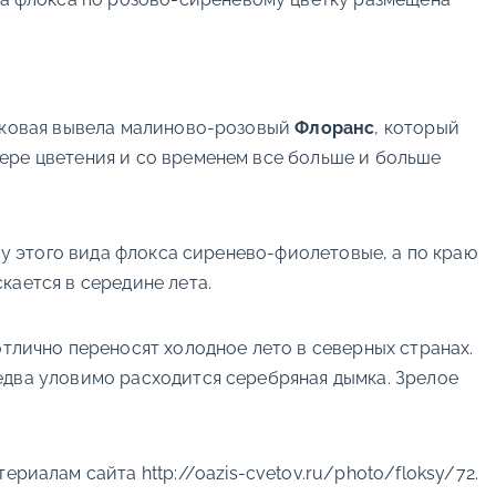
енковая вывела малиново-розовый
Флоранс
, который
ере цветения и со временем все больше и больше
 у этого вида флокса сиренево-фиолетовые, а по краю
кается в середине лета.
отлично переносят холодное лето в северных странах.
едва уловимо расходится серебряная дымка. Зрелое
териалам сайта http://oazis-cvetov.ru/photo/floksy/72.