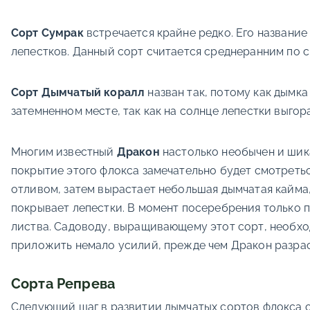
Сорт Сумрак
встречается крайне редко. Его название
лепестков. Данный сорт считается среднеранним по с
Сорт Дымчатый коралл
назван так, потому как дымк
затемненном месте, так как на солнце лепестки выго
Многим известный
Дракон
настолько необычен и шика
покрытие этого флокса замечательно будет смотреть
отливом, затем вырастает небольшая дымчатая кайма,
покрывает лепестки. В момент посеребрения только п
листва. Садоводу, выращивающему этот сорт, необход
приложить немало усилий, прежде чем Дракон разрас
Сорта Репрева
Следующий шаг в развитии дымчатых сортов флокса с