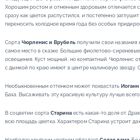
Хорошим ростом и отменным здоровьем отличается со
сразу как цветок распустился, и постепенно заглуши
переносить холодное время года без особых придиро
Сорта
Чюрленис и Врубель
получили свои названия н
самое место в сказке. Большие фиолетово-сиреневые 
освещения. Куст мощный, но компактный. Чюрленис о
с дымкой по краю имеют в центре малиновую звезду. 
Необыкновенным оттенком может похвастать
Иоганн
Баха. Высаживать эту красивую культуру лучше всего
В соцветии сорта
Старина
есть какая-то доля от Дра
всю площадь цветка. Характером Старина устроит да
Наиболее крупным цветком обладает
Седая дама
. Ее