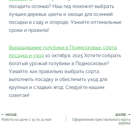
посадить осенью? Наш гид поможет выбрать
лучшие деревья, цветы и овощи для осенней
посадки в саду и огороде. Узнайте оптимальные
сроки и правила!
Выращивание голубики в Подмосковье: сорта,
посадка и уход
10 октября, 2025
Хотите собрать
богатый урожай голубики в Подмосковье?
Узнайте, как правильно выбрать сорта,
выполнить посадку и обеспечить уход для
крупных и сладких ягод. Следуйте нашим
советам!
Навигация
НАЗАД
ДАЛЕЕ
по
Работы на даче с 15 по 21 мая
Оформление приствольного круга
записям
дерева