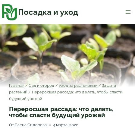
Перейти
к
содержимому
Посадка и уход
Главная
/
Сад и огород
/
Уход за растениями
/
Защита
растений
/
Переросшая рассада: что делать, чтобы спасти
будущий урожай
Переросшая рассада: что делать,
чтобы спасти будущий урожай
От
Елена Сидорова
4 марта, 2020