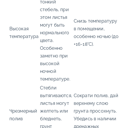
тонкий
стебель, при
этом листья
Снизь температуру
могут быть
Высокая
в помещении,
нормального
температура
особенно ночью (до
цвета.
+16-18°C).
Особенно
заметно при
высокой
ночной
температуре.
Стебли
вытягиваются,
Сократи полив, дай
листья могут
верхнему слою
Чрезмерный
желтеть или
грунта просохнуть.
полив
бледнеть,
Убедись в наличии
грунт
дренажных