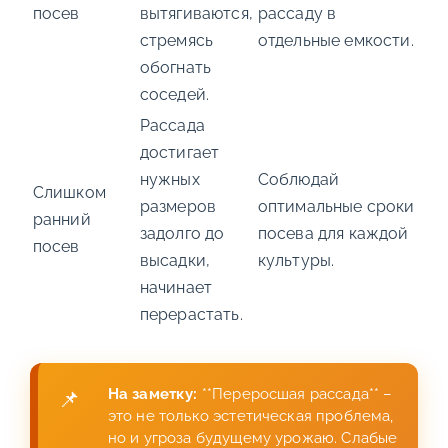
посев
вытягиваются,
рассаду в
стремясь
отдельные емкости.
обогнать
соседей.
Рассада
достигает
нужных
Соблюдай
Слишком
размеров
оптимальные сроки
ранний
задолго до
посева для каждой
посев
высадки,
культуры.
начинает
перерастать.
На заметку:
**Переросшая рассада** –
это не только эстетическая проблема,
но и угроза будущему урожаю. Слабые