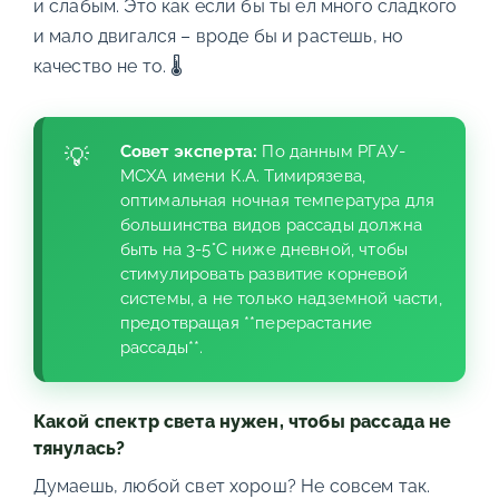
и слабым. Это как если бы ты ел много сладкого
и мало двигался – вроде бы и растешь, но
качество не то. 🌡️
Совет эксперта:
По данным РГАУ-
МСХА имени К.А. Тимирязева,
оптимальная ночная температура для
большинства видов рассады должна
быть на 3-5°C ниже дневной, чтобы
стимулировать развитие корневой
системы, а не только надземной части,
предотвращая **перерастание
рассады**.
Какой спектр света нужен, чтобы рассада не
тянулась?
Думаешь, любой свет хорош? Не совсем так.