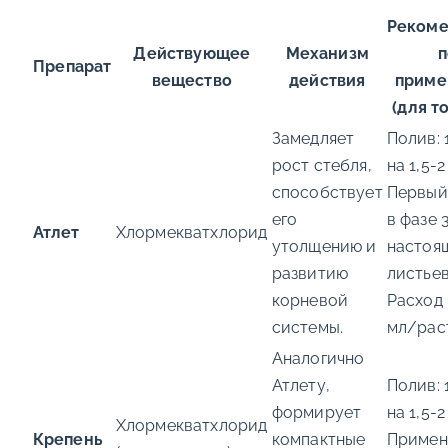
Рекоме
Действующее
Механизм
п
Препарат
вещество
действия
приме
(для т
Замедляет
Полив: 
рост стебля,
на 1,5-2
способствует
Первый
его
в фазе 
Атлет
Хлормекватхлорид
утолщению и
настоя
развитию
листьев
корневой
Расход 
системы.
мл/рас
Аналогично
Атлету,
Полив: 
формирует
на 1,5-2
Хлормекватхлорид
Крепень
компактные
Примен