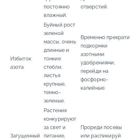
постоянно
отверстий.
влажный.
Буйный рост
зеленой
Временно прекрати
массы, очень
подкормки
длинные и
азотными
Избыток
тонкие
удобрениями,
азота
стебли,
перейди на
листья
фосфорно-
крупные,
калийные.
темно-
зеленые.
Растения
конкурируют
за свет и
Прореди посевы
Загущенный
питание,
или распикируй