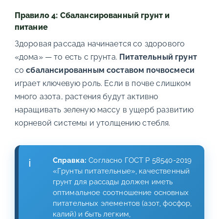
Правило 4: Сбалансированный грунт и
питание
Здоровая рассада начинается со здорового
«дома» — то есть с грунта.
Питательный грунт
со
сбалансированным составом почвосмеси
играет ключевую роль. Если в почве слишком
много азота, растения будут активно
наращивать зеленую массу в ущерб развитию
корневой системы и утолщению стебля.
Справка:
Согласно ГОСТ Р 58540-2019
«Грунты питательные», качественный
грунт для рассады должен иметь
оптимальное соотношение основных
питательных элементов (азот, фосфор,
калий) и быть легким,