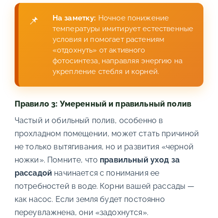
На заметку:
Ночное понижение
температуры имитирует естественные
условия и помогает растениям
«отдохнуть» от активного
фотосинтеза, направляя энергию на
укрепление стебля и корней.
Правило 3: Умеренный и правильный полив
Частый и обильный полив, особенно в
прохладном помещении, может стать причиной
не только вытягивания, но и развития «черной
ножки». Помните, что
правильный уход за
рассадой
начинается с понимания ее
потребностей в воде. Корни вашей рассады —
как насос. Если земля будет постоянно
переувлажнена, они «задохнутся».