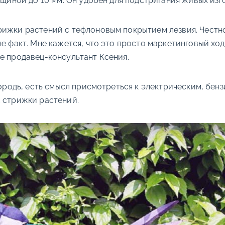
олщиной до 10 мм. Он удобен для подстригания живых из
ижки растений с тефлоновым покрытием лезвия. Честно,
е факт. Мне кажется, что это просто маркетинговый ход
е продавец-консультант Ксения.
згородь, есть смысл присмотреться к электрическим, бе
с стрижки растений.