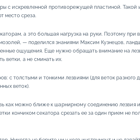
ры с искревленной противорежущей пластиной. Такой и
т место среза.
каторам, а это большая нагрузка на руки. Поэтому при
мозолей, — поделился знаниями Максим Кузнецов, ланд
ственные ощущения. Еще нужно обращать внимание на ле
ь ветки, а не сминать их.
ов: с толстыми и тонкими лезвиями (для веток разного 
нных веток).
твь как можно ближе к шарнирному соединению лезвия 
тки кончиком секатора срезать ее за один прием не пол
ор. Никогда не берите ни у кого инструмент и не давай