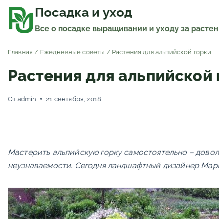
Перейти
к
Посадка и уход
содержимому
Все о посадке выращивании и уходу за расте
Главная
/
Ежедневные советы
/
Растения для альпийской горки
Растения для альпийской 
От
admin
21 сентября, 2018
Мастерить альпийскую горку самостоятельно – довол
неузнаваемости. Сегодня ландшафтный дизайнер Мари