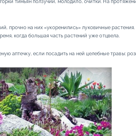
горки тимьян ползучий, молодило, очитки. На протяжен
ний, прочно на них «укоренились» луковичные растения.
ремя, когда большая часть растений уже отцвела.
ую аптечку, если посадить на ней целебные травы: розм