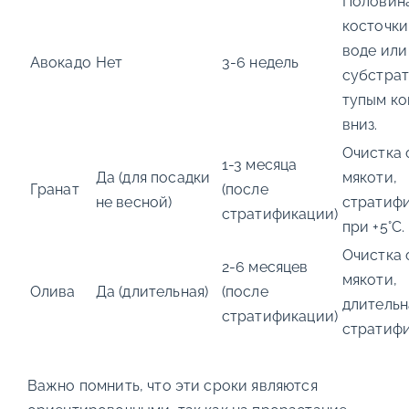
Половин
косточки
воде или
Авокадо
Нет
3-6 недель
субстрат
тупым к
вниз.
Очистка 
1-3 месяца
Да (для посадки
мякоти,
Гранат
(после
не весной)
стратиф
стратификации)
при +5°C.
Очистка 
2-6 месяцев
мякоти,
Олива
Да (длительная)
(после
длительн
стратификации)
стратифи
Важно помнить, что эти сроки являются