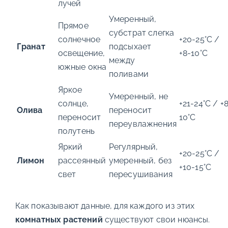
лучей
Умеренный,
Прямое
субстрат слегка
солнечное
+20-25°C /
Гранат
подсыхает
освещение,
+8-10°C
между
южные окна
поливами
Яркое
Умеренный, не
солнце,
+21-24°C / +
Олива
переносит
переносит
10°C
переувлажнения
полутень
Яркий
Регулярный,
+20-25°C /
Лимон
рассеянный
умеренный, без
+10-15°C
свет
пересушивания
Как показывают данные, для каждого из этих
комнатных растений
существуют свои нюансы.