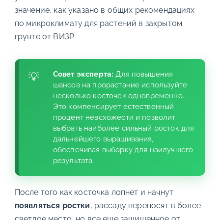
значение, как указано в общих рекомендациях
по микроклимату для растений в закрытом
грунте от ВИЗР.
Совет эксперта:
Для повышения
шансов на прорастание используйте
несколько косточек одновременно.
Это компенсирует естественный
процент невсхожести и позволит
выбрать наиболее сильный росток для
дальнейшего выращивания,
обеспечивая выборку для наилучшего
результата.
После того как косточка лопнет и начнут
появляться ростки
, рассаду переносят в более
светлое место, но все еще защищенное от