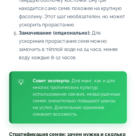
твёрдую оболочку косточки. Внутри
находится само семя, похожее на крупную
фасолину. Этот шаг необязателен, но может
ускорить прорастание.
Замачивание (опционально):
Для
ускорения прорастания семя можно
замочить в тёплой воде на 24 часа, меняя
воду каждые 8-12 часов.
Совет эксперта:
Для манг, как и для
многих тропических культур,
использование свежих, невысушенных
семян значительно повышает шансы
на успех. Длительное хранение
снижает всхожесть.
Стратификация семян: зачем нужна и сколько