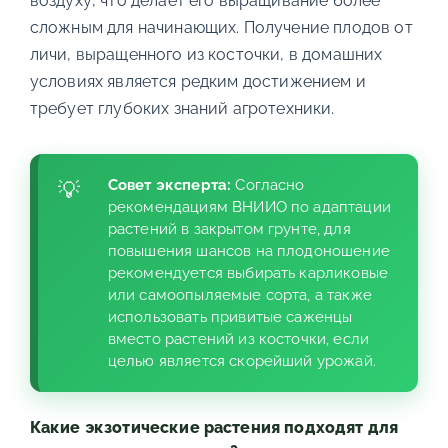
воздуху, что делает его выращивание более
сложным для начинающих. Получение плодов от
личи, выращенного из косточки, в домашних
условиях является редким достижением и
требует глубоких знаний агротехники.
Совет эксперта:
Согласно
рекомендациям ВНИИО по адаптации
растений в закрытом грунте, для
повышения шансов на плодоношение
рекомендуется выбирать карликовые
или самоопыляемые сорта, а также
использовать привитые саженцы
вместо растений из косточки, если
целью является скорейший урожай.
Какие экзотические растения подходят для