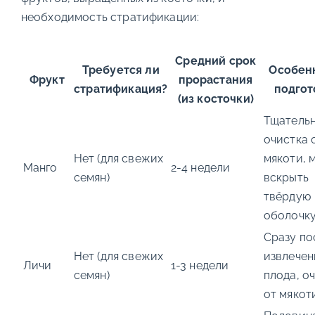
необходимость стратификации:
Средний срок
Требуется ли
Особен
Фрукт
прорастания
стратификация?
подгот
(из косточки)
Тщатель
очистка 
Нет (для свежих
мякоти, 
Манго
2-4 недели
семян)
вскрыть
твёрдую
оболочку
Сразу по
Нет (для свежих
извлечен
Личи
1-3 недели
семян)
плода, о
от мякот