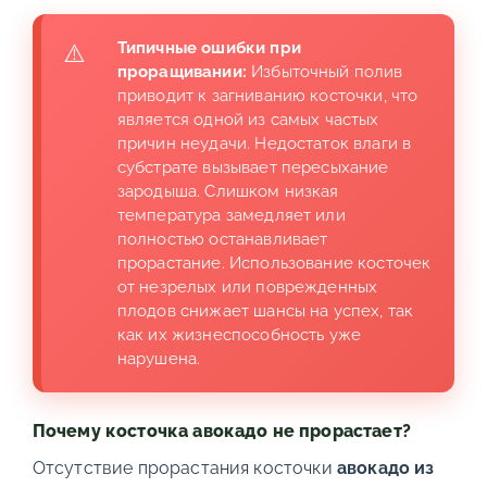
Типичные ошибки при
проращивании:
Избыточный полив
приводит к загниванию косточки, что
является одной из самых частых
причин неудачи. Недостаток влаги в
субстрате вызывает пересыхание
зародыша. Слишком низкая
температура замедляет или
полностью останавливает
прорастание. Использование косточек
от незрелых или поврежденных
плодов снижает шансы на успех, так
как их жизнеспособность уже
нарушена.
Почему косточка авокадо не прорастает?
Отсутствие прорастания косточки
авокадо из