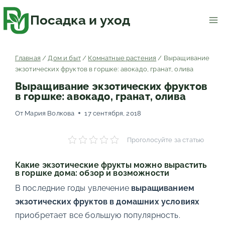
Перейти
к
содержимому
Посадка и уход
Главная
/
Дом и быт
/
Комнатные растения
/
Выращивание
экзотических фруктов в горшке: авокадо, гранат, олива
Выращивание экзотических фруктов
в горшке: авокадо, гранат, олива
От
Мария Волкова
17 сентября, 2018
Проголосуйте за статью
Какие экзотические фрукты можно вырастить
в горшке дома: обзор и возможности
В последние годы увлечение
выращиванием
экзотических фруктов в домашних условиях
приобретает все большую популярность.