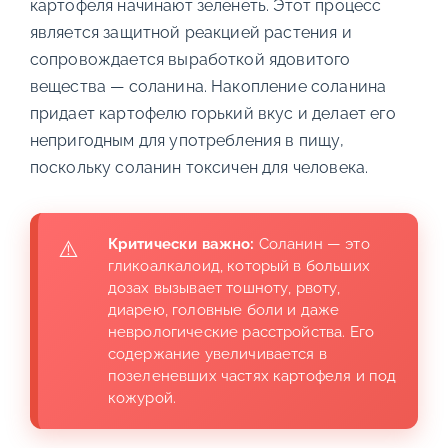
картофеля начинают зеленеть. Этот процесс
является защитной реакцией растения и
сопровождается выработкой ядовитого
вещества — соланина. Накопление соланина
придает картофелю горький вкус и делает его
непригодным для употребления в пищу,
поскольку соланин токсичен для человека.
Критически важно:
Соланин — это
гликоалкалоид, который в больших
дозах вызывает тошноту, рвоту,
диарею, головные боли и даже
неврологические расстройства. Его
содержание увеличивается в
позеленевших частях картофеля и под
кожурой.