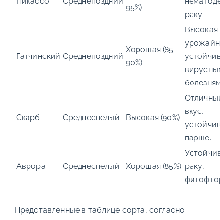
Пикассо
Среднепоздний
нематоде
95%)
раку.
Высокая
урожайн
Хорошая (85-
Гатчинский
Среднепоздний
устойчив
90%)
вирусны
болезням
Отличны
вкус,
Скарб
Среднеспелый
Высокая (90%)
устойчив
парше.
Устойчив
Аврора
Среднеспелый
Хорошая (85%)
раку,
фитофто
Представленные в таблице сорта, согласно