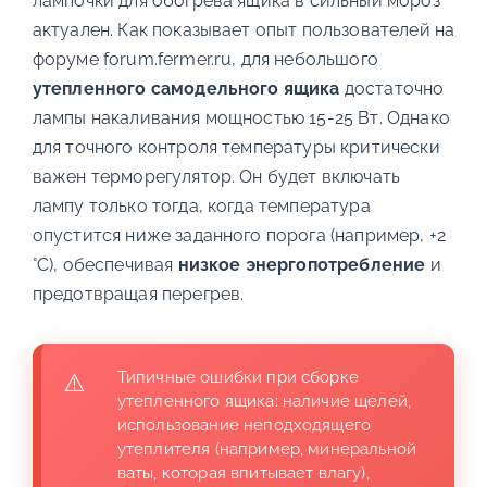
лампочки для обогрева ящика в сильный мороз
актуален. Как показывает опыт пользователей на
форуме forum.fermer.ru, для небольшого
утепленного самодельного ящика
достаточно
лампы накаливания мощностью 15-25 Вт. Однако
для точного контроля температуры критически
важен терморегулятор. Он будет включать
лампу только тогда, когда температура
опустится ниже заданного порога (например, +2
°С), обеспечивая
низкое энергопотребление
и
предотвращая перегрев.
Типичные ошибки при сборке
утепленного ящика: наличие щелей,
использование неподходящего
утеплителя (например, минеральной
ваты, которая впитывает влагу),