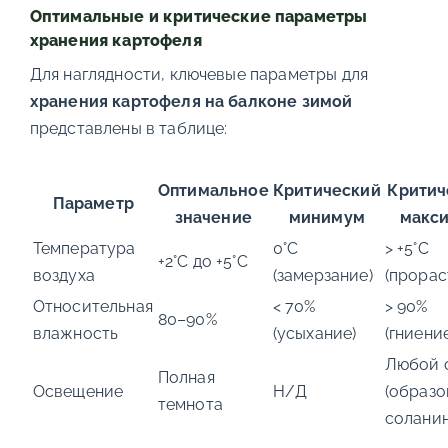
Оптимальные и критические параметры
хранения картофеля
Для наглядности, ключевые параметры для
хранения картофеля на балконе зимой
представлены в таблице:
Оптимальное
Критический
Критич
Параметр
значение
минимум
макс
Температура
0°C
> +5°C
+2°C до +5°C
воздуха
(замерзание)
(прорас
Относительная
< 70%
> 90%
80–90%
влажность
(усыхание)
(гниени
Любой 
Полная
Освещение
Н/Д
(образо
темнота
соланин