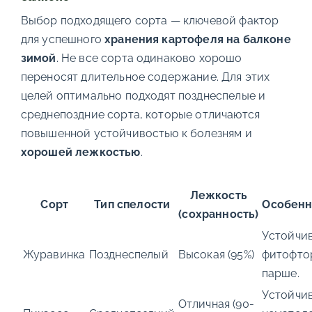
Выбор подходящего сорта — ключевой фактор
для успешного
хранения картофеля на балконе
зимой
. Не все сорта одинаково хорошо
переносят длительное содержание. Для этих
целей оптимально подходят позднеспелые и
среднепоздние сорта, которые отличаются
повышенной устойчивостью к болезням и
хорошей лежкостью
.
Лежкость
Сорт
Тип спелости
Особенн
(сохранность)
Устойчив
Журавинка
Позднеспелый
Высокая (95%)
фитофто
парше.
Устойчив
Отличная (90-