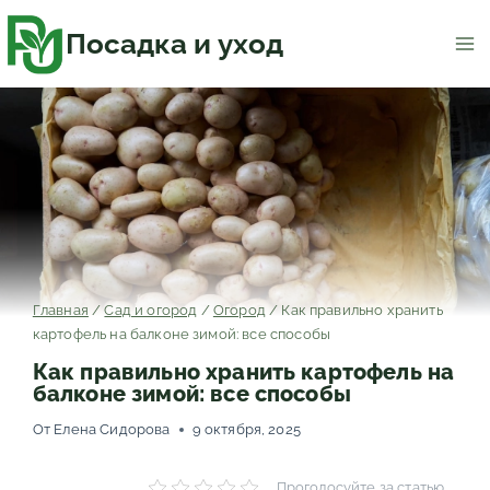
Перейти
к
содержимому
Посадка и уход
Главная
/
Сад и огород
/
Огород
/
Как правильно хранить
картофель на балконе зимой: все способы
Как правильно хранить картофель на
балконе зимой: все способы
От
Елена Сидорова
9 октября, 2025
Проголосуйте за статью