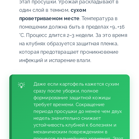
этап просушки. Урожай раскладывают в
один слой в темном,
сухом
проветриваемом месте
. Температура в
помещении должна быть в пределах +9…+16
°С. Процесс длится 2–3 недели. За это время
на клубнях образуется защитная пленка,
которая предотвращает проникновение
инфекций и испарение влаги.
Даже если картофель кажется сухим
сразу после уборки, полное
формирование защитной кожицы
требует времени. Сокращение
периода просушки до менее чем двух
недель значительно снижает
устойчивость клубней к болезням и
механическим повреждениям в
процессе дальнейшего хранения. Этот