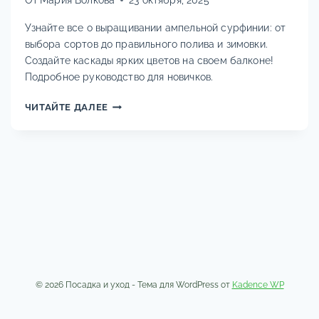
Узнайте все о выращивании ампельной сурфинии: от
выбора сортов до правильного полива и зимовки.
Создайте каскады ярких цветов на своем балконе!
Подробное руководство для новичков.
СУРФИНИЯ
ЧИТАЙТЕ ДАЛЕЕ
АМПЕЛЬНАЯ:
ВЫРАЩИВАНИЕ,
УХОД,
ПОЛИВ
И
УДОБРЕНИЕ
ДЛЯ
РОСКОШНЫХ
КАСКАДОВ
ЦВЕТОВ.
КАК
СОХРАНИТЬ
© 2026 Посадка и уход - Тема для WordPress от
Kadence WP
МНОГОЛЕТНИК
ЗИМОЙ